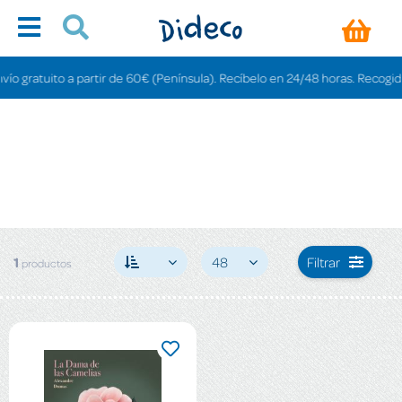
 gratuito a partir de 60€ (Península). Recíbelo en 24/48 horas. Recogida en
1
48
Filtrar
productos