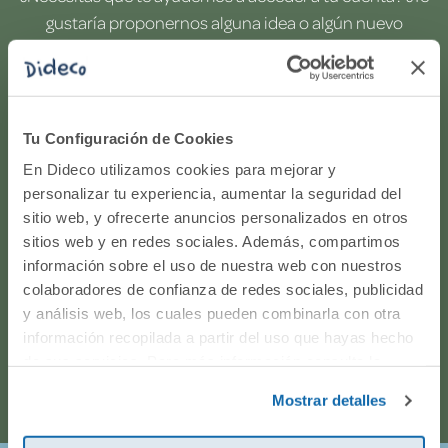
gustaría proponernos alguna idea o algún nuevo
producto? ¿Has realizado un pedido y quieres saber si
todo va viento en popa? Ponte en contacto con
nosotros.
Tu Configuración de Cookies
WhatsApp
En Dideco utilizamos cookies para mejorar y
personalizar tu experiencia, aumentar la seguridad del
sitio web, y ofrecerte anuncios personalizados en otros
916597360
sitios web y en redes sociales. Además, compartimos
información sobre el uso de nuestra web con nuestros
Correo electrónico
colaboradores de confianza de redes sociales, publicidad
y análisis web, los cuales pueden combinarla con otra
Horario de atención telefónica: de Lunes a Viernes, de
información recopilada a partir del uso que hayas hecho
de sus servicios. Para más información consulta la
9:00h a 17:00h.
Política de Cookies
y la
Política de Privacidad
.
Mostrar detalles