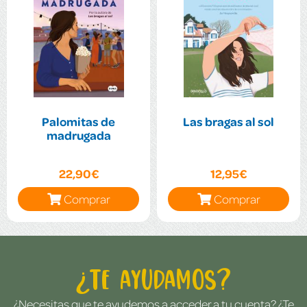
Palomitas de
Las bragas al sol
madrugada
22,90€
12,95€
Comprar
Comprar
¿Te ayudamos?
¿Necesitas que te ayudemos a acceder a tu cuenta? ¿Te