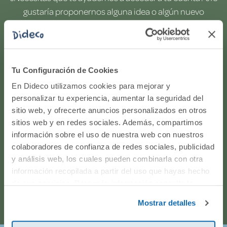
gustaría proponernos alguna idea o algún nuevo
producto? ¿Has realizado un pedido y quieres saber si
todo va viento en popa? Ponte en contacto con
nosotros.
Tu Configuración de Cookies
WhatsApp
En Dideco utilizamos cookies para mejorar y
personalizar tu experiencia, aumentar la seguridad del
sitio web, y ofrecerte anuncios personalizados en otros
916597360
sitios web y en redes sociales. Además, compartimos
información sobre el uso de nuestra web con nuestros
Correo electrónico
colaboradores de confianza de redes sociales, publicidad
y análisis web, los cuales pueden combinarla con otra
Horario de atención telefónica: de Lunes a Viernes, de
información recopilada a partir del uso que hayas hecho
de sus servicios. Para más información consulta la
9:00h a 17:00h.
Política de Cookies
y la
Política de Privacidad
.
Mostrar detalles