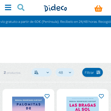
 gratuito a partir de 60€ (Península). Recíbelo en 24/48 horas. Recogida en
2
48
Filtrar
productos