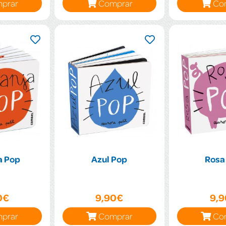
prar
Comprar
Co
a Pop
Azul Pop
Rosa
0€
9,90€
9,
prar
Comprar
Co