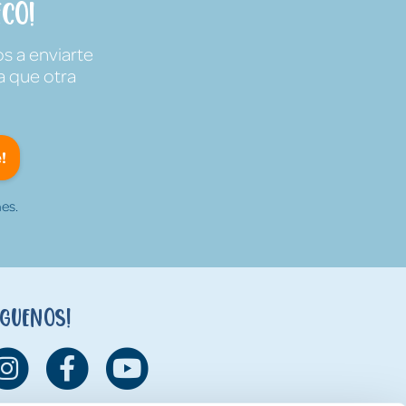
co!
s a enviarte
a que otra
!
es.
íguenos!