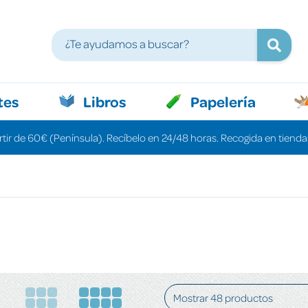
tes
Libros
Papelería
rtir de 60€ (Península). Recíbelo en 24/48 horas. Recogida en tiendas