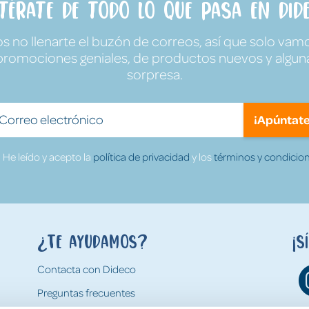
ntérate de todo lo que pasa en Dide
no llenarte el buzón de correos, así que solo vamo
promociones geniales, de productos nuevos y algun
sorpresa.
¡Apúntate
He leído y acepto la
política de privacidad
y los
términos y condicion
¿Te ayudamos?
¡S
Contacta con Dideco
Preguntas frecuentes