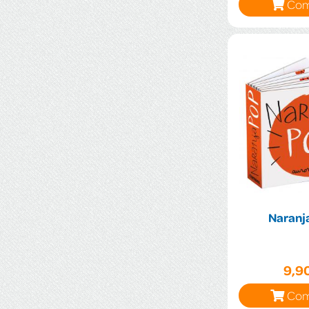
Com
Naranj
9,9
Com