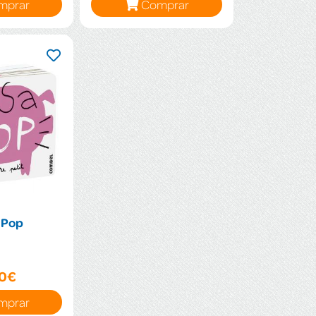
mprar
Comprar
 Pop
90€
mprar