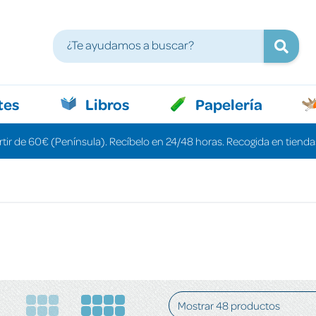
tes
Libros
Papelería
rtir de 60€ (Península). Recíbelo en 24/48 horas. Recogida en tiendas