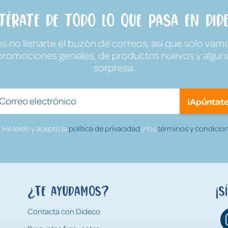
ntérate de todo lo que pasa en Dide
no llenarte el buzón de correos, así que solo vamo
promociones geniales, de productos nuevos y algun
sorpresa.
¡Apúntate
He leído y acepto la
política de privacidad
y los
términos y condicion
¿Te ayudamos?
¡S
Contacta con Dideco