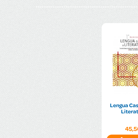
Lengua Cas
Literat
45,