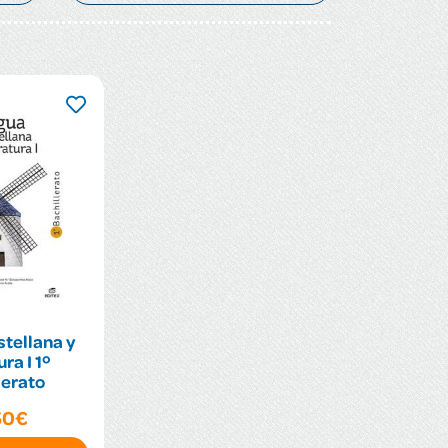
tellana y
ra I 1º
lerato
50€