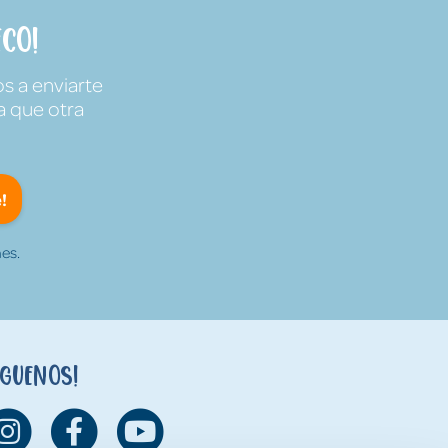
co!
s a enviarte
a que otra
!
es.
íguenos!