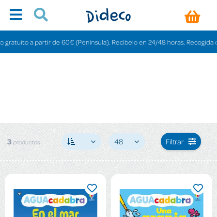
atuito a partir de 60€ (Península). Recíbelo en 24/48 horas. Recogida en ti
3
48
Filtrar
productos