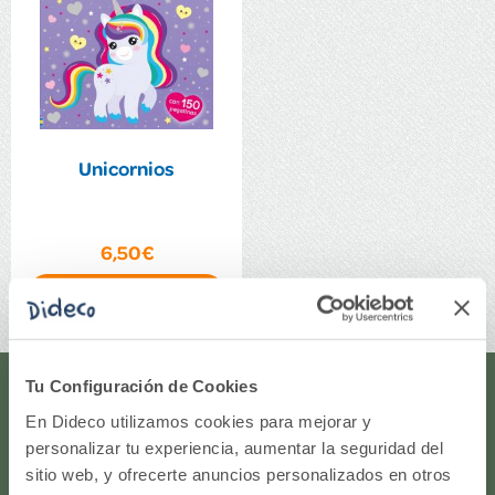
Unicornios
6,50€
Comprar
Tu Configuración de Cookies
¿Te ayudamos?
En Dideco utilizamos cookies para mejorar y
personalizar tu experiencia, aumentar la seguridad del
¿Necesitas que te ayudemos a acceder a tu cuenta? ¿Te
sitio web, y ofrecerte anuncios personalizados en otros
gustaría proponernos alguna idea o algún nuevo