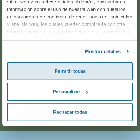
sitios web y en redes sociales. Además, compartimos
producto? ¿Has realizado un pedido y quieres saber si
información sobre el uso de nuestra web con nuestros
todo va viento en popa? Ponte en contacto con
colaboradores de confianza de redes sociales, publicidad
nosotros.
y análisis web, los cuales pueden combinarla con otra
información recopilada a partir del uso que hayas hecho
de sus servicios. Para más información consulta la
WhatsApp
Política de Cookies
y la
Política de Privacidad
.
Mostrar detalles
916597360
Permitir todas
Correo electrónico
Personalizar
Horario de atención telefónica: de Lunes a Viernes, de
9:00h a 17:00h.
Rechazar todas