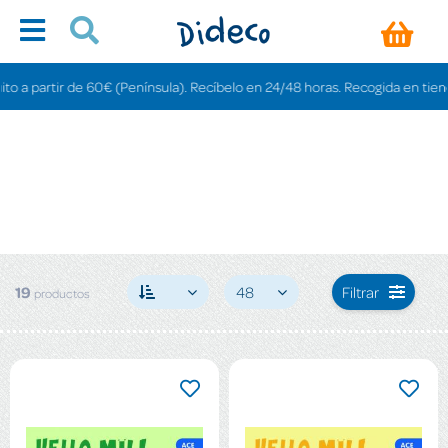
tir de 60€ (Península). Recíbelo en 24/48 horas. Recogida en tiendas gratis
19
48
Filtrar
productos