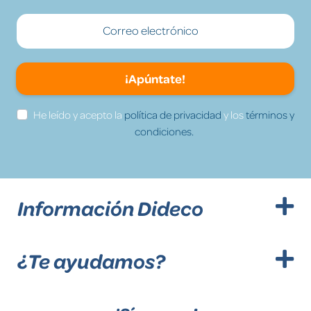
¡Apúntate!
He leído y acepto la
política de privacidad
y los
términos y
condiciones.
Información Dideco
¿Te ayudamos?