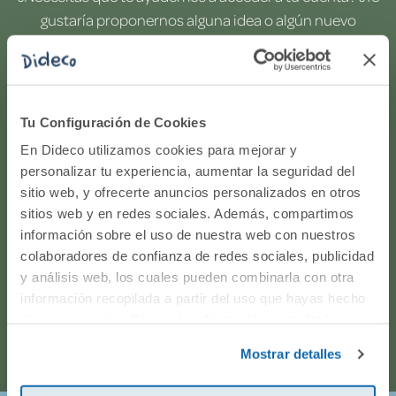
gustaría proponernos alguna idea o algún nuevo
producto? ¿Has realizado un pedido y quieres saber si
todo va viento en popa? Ponte en contacto con
nosotros.
Tu Configuración de Cookies
WhatsApp
En Dideco utilizamos cookies para mejorar y
personalizar tu experiencia, aumentar la seguridad del
sitio web, y ofrecerte anuncios personalizados en otros
916597360
sitios web y en redes sociales. Además, compartimos
información sobre el uso de nuestra web con nuestros
Correo electrónico
colaboradores de confianza de redes sociales, publicidad
y análisis web, los cuales pueden combinarla con otra
Horario de atención telefónica: de Lunes a Viernes, de
información recopilada a partir del uso que hayas hecho
de sus servicios. Para más información consulta la
9:00h a 17:00h.
Política de Cookies
y la
Política de Privacidad
.
Mostrar detalles