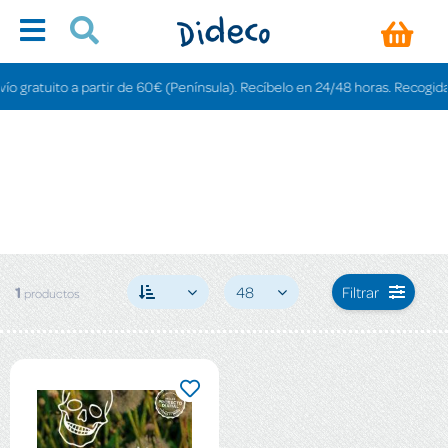
 gratuito a partir de 60€ (Península). Recíbelo en 24/48 horas. Recogida en 
1
48
Filtrar
productos