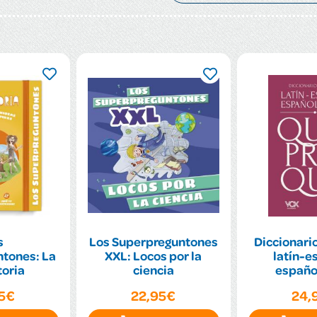
s
Los Superpreguntones
Diccionario
tones: La
XXL: Locos por la
latín-e
toria
ciencia
español
95€
22,95€
24,