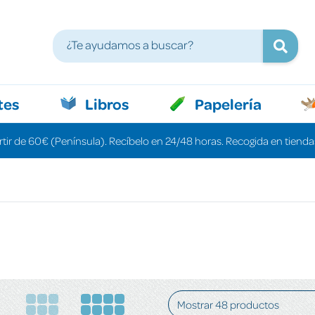
tes
Libros
Papelería
rtir de 60€ (Península). Recíbelo en 24/48 horas. Recogida en tiendas