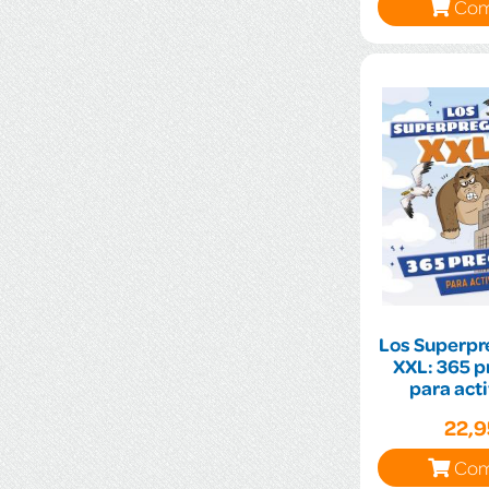
Com
Los Superpr
XXL: 365 p
para acti
neuro
22,
Com