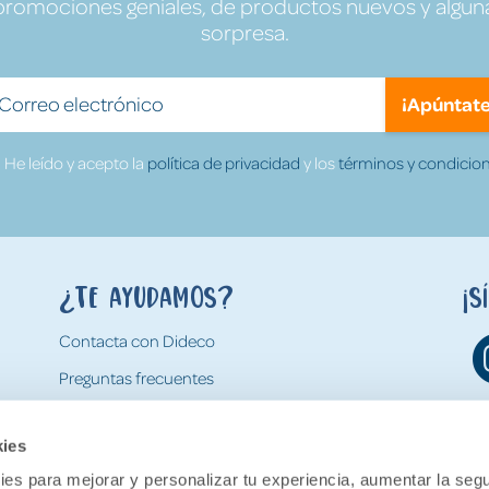
promociones geniales, de productos nuevos y algun
sorpresa.
¡Apúntate
He leído y acepto la
política de privacidad
y los
términos y condicion
¿Te ayudamos?
¡S
Contacta con Dideco
Preguntas frecuentes
Formas de pago
kies
Gastos y condiciones de envío
es para mejorar y personalizar tu experiencia, aumentar la segu
Devoluciones