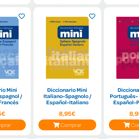
io Mini
Diccionario Mini
Dicciona
spagnol /
Italiano-Spagnolo /
Português- 
Francés
Español-Italiano
Español-
5€
8,95€
8,
prar
Comprar
Co