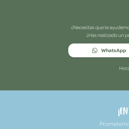
¿Necesitas que te ayudemos
¿Has realizado un p
WhatsApp
Hora
¡E
Prometemos 