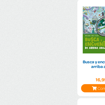
Busca y enc
arriba 
16,
Com