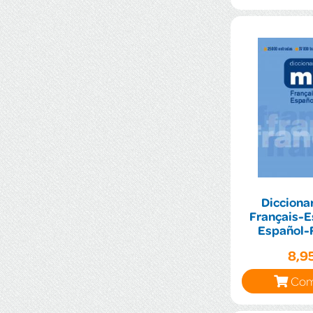
Diccionar
Français-E
Español-
8,9
Com