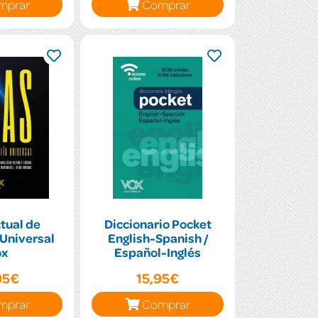
mprar
Comprar
tual de
Diccionario Pocket
Universal
English-Spanish /
ox
Español-Inglés
95€
15,95€
mprar
Comprar