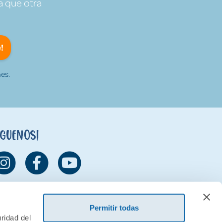
a que otra
!
es.
íguenos!
Permitir todas
ridad del