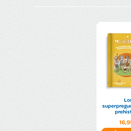
Lo
superpregun
prehis
16,