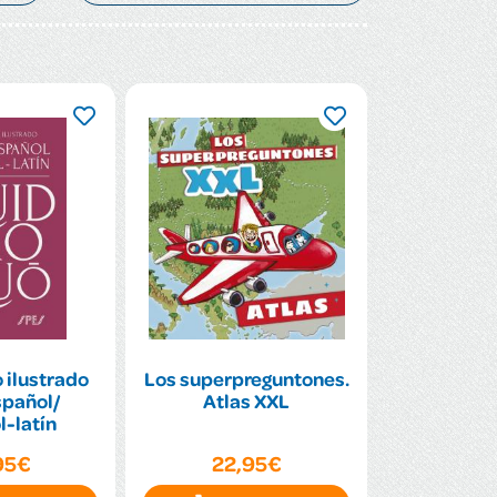
 ilustrado
Los superpreguntones.
spañol/
Atlas XXL
-latín
95€
22,95€