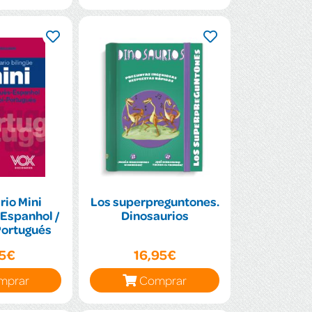
rio Mini
Los superpreguntones.
Espanhol /
Dinosaurios
Portugués
95€
16,95€
mprar
Comprar