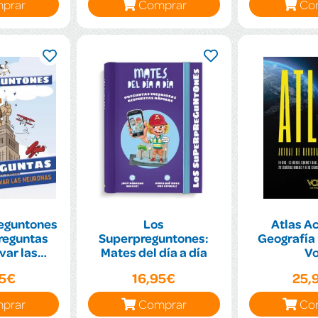
prar
Comprar
Co
eguntones
Los
Atlas Ac
reguntas
Superpreguntones:
Geografía 
var las
Mates del día a día
V
nas
95€
16,95€
25,
prar
Comprar
Co