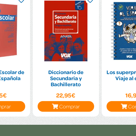
Escolar de
Diccionario de
Los superpr
Española
Secundaria y
Viaje al
Bachillerato
95€
22,95€
16,
prar
Comprar
Co