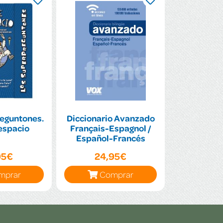
eguntones.
Diccionario Avanzado
 espacio
Français-Espagnol /
Español-Francés
95€
24,95€
mprar
Comprar