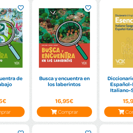
uentra de
Busca y encuentra en
Diccionari
abajo
los laberintos
Español-I
Italiano-
95€
16,95€
15,
prar
Comprar
Co