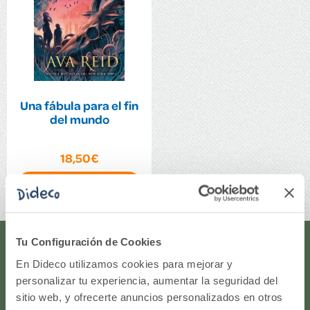
Una fábula para el fin
del mundo
18,50€
Comprar
Tu Configuración de Cookies
¿Te ayudamos?
En Dideco utilizamos cookies para mejorar y
personalizar tu experiencia, aumentar la seguridad del
¿Necesitas que te ayudemos a acceder a tu cuenta? ¿Te
sitio web, y ofrecerte anuncios personalizados en otros
gustaría proponernos alguna idea o algún nuevo