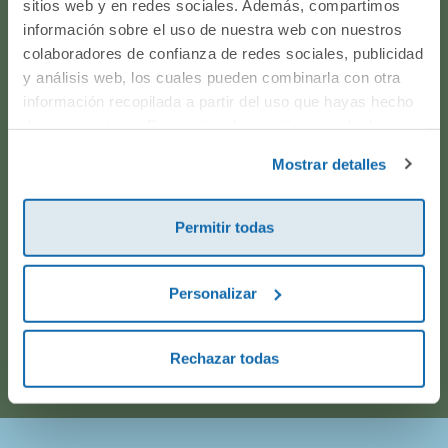
sitios web y en redes sociales. Además, compartimos
producto? ¿Has realizado un pedido y quieres saber si
información sobre el uso de nuestra web con nuestros
todo va viento en popa? Ponte en contacto con
colaboradores de confianza de redes sociales, publicidad
nosotros.
y análisis web, los cuales pueden combinarla con otra
información recopilada a partir del uso que hayas hecho
de sus servicios. Para más información consulta la
WhatsApp
Política de Cookies
y la
Política de Privacidad
.
Mostrar detalles
916597360
Permitir todas
Correo electrónico
Personalizar
Horario de atención telefónica: de Lunes a Viernes, de
9:00h a 17:00h.
Rechazar todas