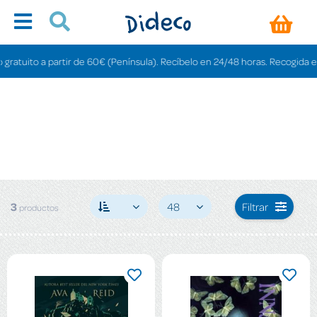
atuito a partir de 60€ (Península). Recíbelo en 24/48 horas. Recogida en tie
3
48
Filtrar
productos