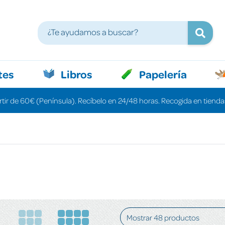
tes
Libros
Papelería
rtir de 60€ (Península). Recíbelo en 24/48 horas. Recogida en tiendas