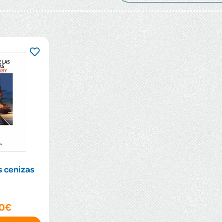
as cenizas
00€