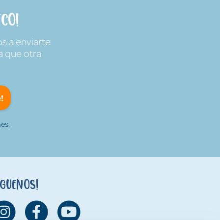
co!
s a enviarte
a que otra
!
es.
íguenos!