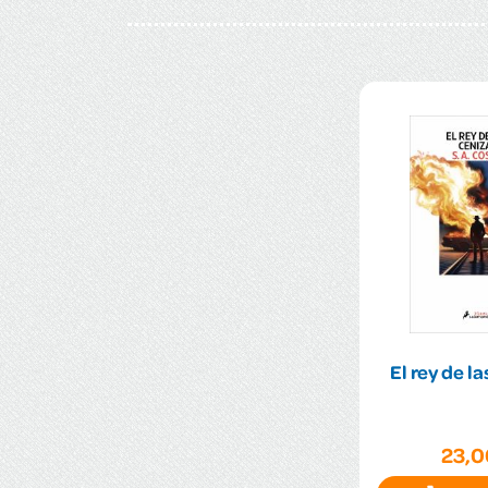
El rey de l
23,