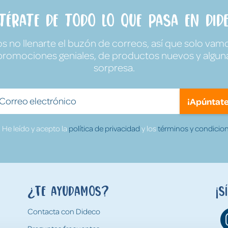
ntérate de todo lo que pasa en Dide
no llenarte el buzón de correos, así que solo vamo
promociones geniales, de productos nuevos y algun
sorpresa.
¡Apúntate
He leído y acepto la
política de privacidad
y los
términos y condicion
¿Te ayudamos?
¡S
Contacta con Dideco