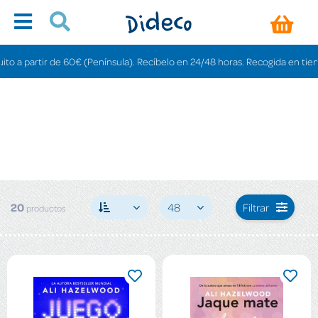
rtir de 60€ (Península). Recíbelo en 24/48 horas. Recogida en tiendas grati
20
48
Filtrar
productos