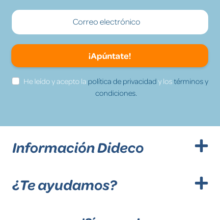
¡Apúntate!
He leído y acepto la
política de privacidad
y los
términos y
condiciones.
Información Dideco
¿Te ayudamos?