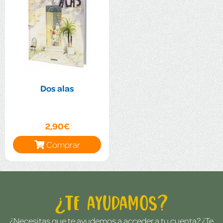
Dos alas
2,90€
Comprar
¿Te ayudamos?
¿Necesitas que te ayudemos a acceder a tu cuenta? ¿Te