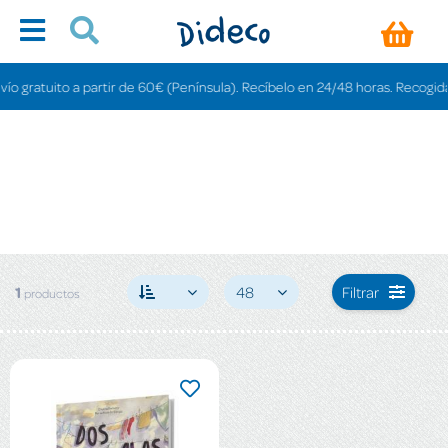
 gratuito a partir de 60€ (Península). Recíbelo en 24/48 horas. Recogida en
1
48
Filtrar
productos