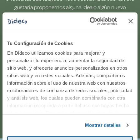
gustaría proponernos alguna idea o algún nuevo
producto? ¿Has realizado un pedido y quieres saber si
todo va viento en popa? Ponte en contacto con
nosotros.
Tu Configuración de Cookies
WhatsApp
En Dideco utilizamos cookies para mejorar y
personalizar tu experiencia, aumentar la seguridad del
sitio web, y ofrecerte anuncios personalizados en otros
916597360
sitios web y en redes sociales. Además, compartimos
información sobre el uso de nuestra web con nuestros
Correo electrónico
colaboradores de confianza de redes sociales, publicidad
y análisis web, los cuales pueden combinarla con otra
Horario de atención telefónica: de Lunes a Viernes, de
información recopilada a partir del uso que hayas hecho
de sus servicios. Para más información consulta la
9:00h a 17:00h.
Política de Cookies
y la
Política de Privacidad
.
Mostrar detalles