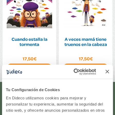
Cuando estalla la
A veces mamá tiene
tormenta
truenos en la cabeza
17,50€
17,50€
Comprar
Comprar
Tu Configuración de Cookies
¿Te ayudamos?
En Dideco utilizamos cookies para mejorar y
personalizar tu experiencia, aumentar la seguridad del
¿Necesitas que te ayudemos a acceder a tu cuenta? ¿Te
sitio web, y ofrecerte anuncios personalizados en otros
gustaría proponernos alguna idea o algún nuevo