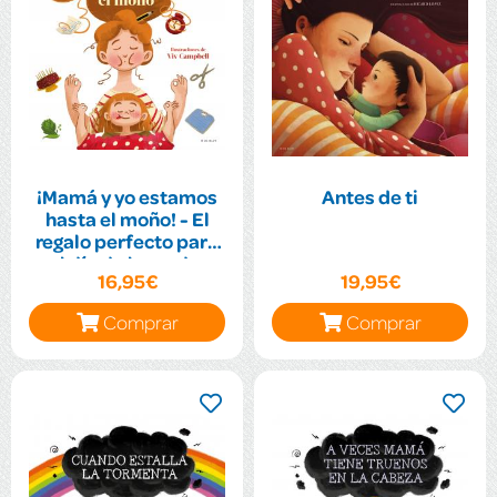
¡Mamá y yo estamos
Antes de ti
hasta el moño! - El
regalo perfecto para
el día de la madre
16,95€
19,95€
Comprar
Comprar