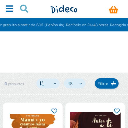
atuito a partir de 60€ (Península). Recíbelo en 24/48 horas. Recogida en ti
4
48
Filtrar
productos