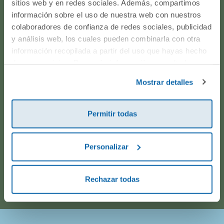
sitios web y en redes sociales. Además, compartimos
producto? ¿Has realizado un pedido y quieres saber si
información sobre el uso de nuestra web con nuestros
todo va viento en popa? Ponte en contacto con
colaboradores de confianza de redes sociales, publicidad
nosotros.
y análisis web, los cuales pueden combinarla con otra
información recopilada a partir del uso que hayas hecho
de sus servicios. Para más información consulta la
WhatsApp
Política de Cookies
y la
Política de Privacidad
.
Mostrar detalles
916597360
Permitir todas
Correo electrónico
Personalizar
Horario de atención telefónica: de Lunes a Viernes, de
9:00h a 17:00h.
Rechazar todas