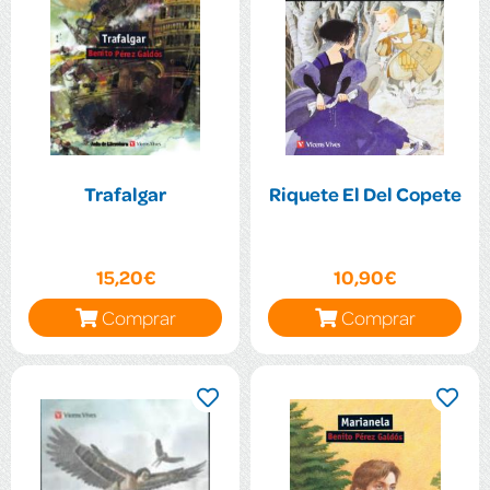
Trafalgar
Riquete El Del Copete
15,20€
10,90€
Comprar
Comprar