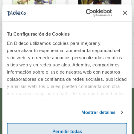
Tu Configuración de Cookies
Peter Pan
La Bella y La Bestia
En Dideco utilizamos cookies para mejorar y
personalizar tu experiencia, aumentar la seguridad del
sitio web, y ofrecerte anuncios personalizados en otros
15,50€
10,90€
sitios web y en redes sociales. Además, compartimos
Comprar
Comprar
información sobre el uso de nuestra web con nuestros
colaboradores de confianza de redes sociales, publicidad
y análisis web, los cuales pueden combinarla con otra
información recopilada a partir del uso que hayas hecho
de sus servicios. Para más información consulta la
¿Te ayudamos?
Política de Cookies
y la
Política de Privacidad
.
Mostrar detalles
¿Necesitas que te ayudemos a acceder a tu cuenta? ¿Te
gustaría proponernos alguna idea o algún nuevo
Permitir todas
producto? ¿Has realizado un pedido y quieres saber si