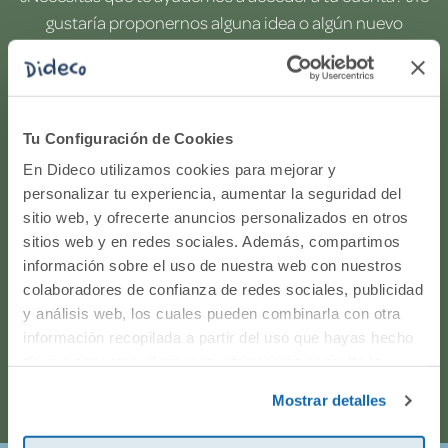
gustaría proponernos alguna idea o algún nuevo
producto? ¿Has realizado un pedido y quieres saber si
todo va viento en popa? Ponte en contacto con
nosotros.
Tu Configuración de Cookies
WhatsApp
En Dideco utilizamos cookies para mejorar y
personalizar tu experiencia, aumentar la seguridad del
sitio web, y ofrecerte anuncios personalizados en otros
916597360
sitios web y en redes sociales. Además, compartimos
información sobre el uso de nuestra web con nuestros
Correo electrónico
colaboradores de confianza de redes sociales, publicidad
y análisis web, los cuales pueden combinarla con otra
Horario de atención telefónica: de Lunes a Viernes, de
información recopilada a partir del uso que hayas hecho
de sus servicios. Para más información consulta la
9:00h a 17:00h.
Política de Cookies
y la
Política de Privacidad
.
Mostrar detalles