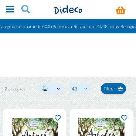
 gratuito a partir de 60€ (Península). Recíbelo en 24/48 horas. Recogida en
2
48
Filtrar
productos