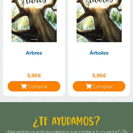
Arbres
Árboles
5,95€
5,95€
Comprar
Comprar
¿Te ayudamos?
¿Necesitas que te ayudemos a acceder a tu cuenta? ¿Te