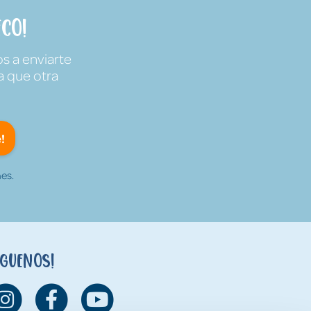
co!
s a enviarte
a que otra
!
es.
íguenos!