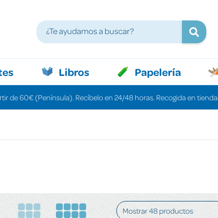
tes
Libros
Papelería
rtir de 60€ (Península). Recíbelo en 24/48 horas. Recogida en tiendas