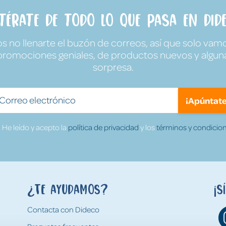
ntérate de todo lo que pasa en Dide
no llenarte el buzón de correos, así que solo vamo
promociones geniales, de productos nuevos y algun
sorpresa.
¡Apúntate
He leído y acepto la
política de privacidad
y los
términos y condicion
¿Te ayudamos?
¡S
Contacta con Dideco