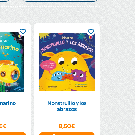
marino
Monstruillo y los
abrazos
95€
8,50€