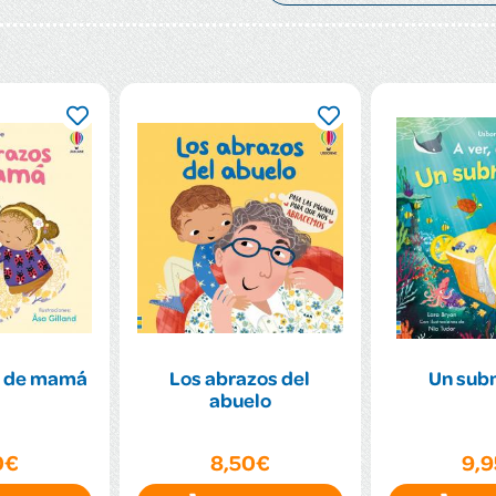
s de mamá
Los abrazos del
Un sub
abuelo
0€
8,50€
9,