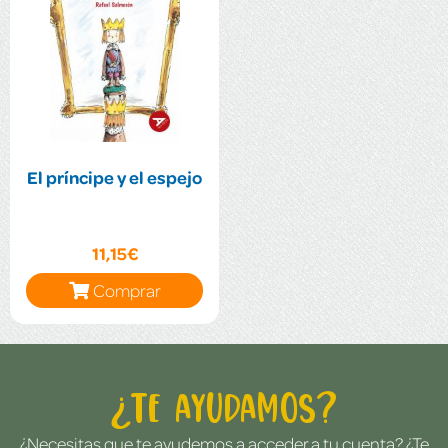
El príncipe y el espejo
11,15€
Comprar
¿Te ayudamos?
¿Necesitas que te ayudemos a acceder a tu cuenta? ¿Te