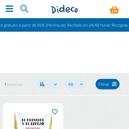
gratuito a partir de 60€ (Península). Recíbelo en 24/48 horas. Recogida en 
1
48
Filtrar
productos