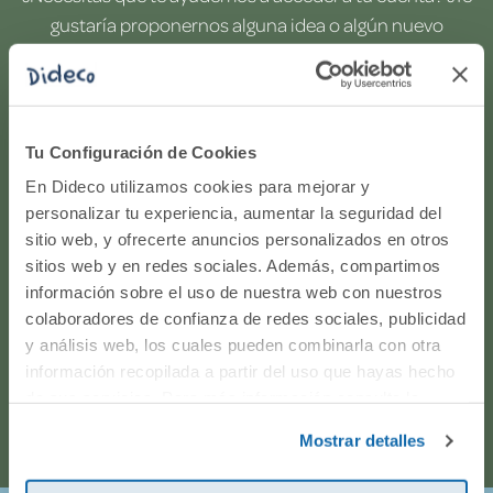
gustaría proponernos alguna idea o algún nuevo
producto? ¿Has realizado un pedido y quieres saber si
todo va viento en popa? Ponte en contacto con
nosotros.
Tu Configuración de Cookies
WhatsApp
En Dideco utilizamos cookies para mejorar y
personalizar tu experiencia, aumentar la seguridad del
sitio web, y ofrecerte anuncios personalizados en otros
916597360
sitios web y en redes sociales. Además, compartimos
información sobre el uso de nuestra web con nuestros
Correo electrónico
colaboradores de confianza de redes sociales, publicidad
y análisis web, los cuales pueden combinarla con otra
Horario de atención telefónica: de Lunes a Viernes, de
información recopilada a partir del uso que hayas hecho
de sus servicios. Para más información consulta la
9:00h a 17:00h.
Política de Cookies
y la
Política de Privacidad
.
Mostrar detalles