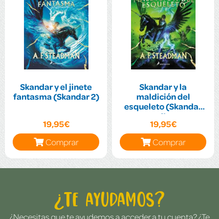
Skandar y el jinete
Skandar y la
fantasma (Skandar 2)
maldición del
esqueleto (Skandar
4)
19,95€
19,95€
Comprar
Comprar
¿Te ayudamos?
¿Necesitas que te ayudemos a acceder a tu cuenta? ¿Te