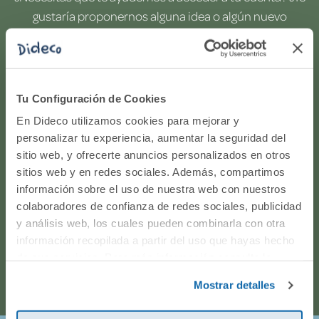
gustaría proponernos alguna idea o algún nuevo
producto? ¿Has realizado un pedido y quieres saber si
todo va viento en popa? Ponte en contacto con
nosotros.
Tu Configuración de Cookies
WhatsApp
En Dideco utilizamos cookies para mejorar y
personalizar tu experiencia, aumentar la seguridad del
sitio web, y ofrecerte anuncios personalizados en otros
916597360
sitios web y en redes sociales. Además, compartimos
información sobre el uso de nuestra web con nuestros
Correo electrónico
colaboradores de confianza de redes sociales, publicidad
y análisis web, los cuales pueden combinarla con otra
Horario de atención telefónica: de Lunes a Viernes, de
información recopilada a partir del uso que hayas hecho
de sus servicios. Para más información consulta la
9:00h a 17:00h.
Política de Cookies
y la
Política de Privacidad
.
Mostrar detalles