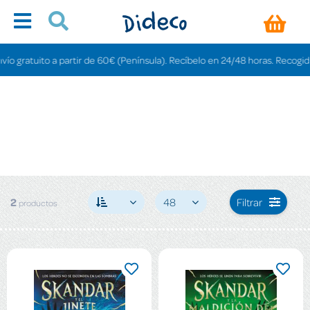
o gratuito a partir de 60€ (Península). Recíbelo en 24/48 horas. Recogida e
2
48
Filtrar
productos