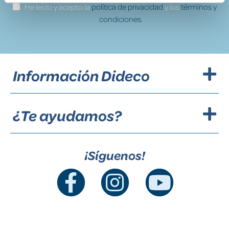
He leído y acepto la
política de privacidad
y los
términos y
condiciones.
Información Dideco
¿Te ayudamos?
¡Síguenos!