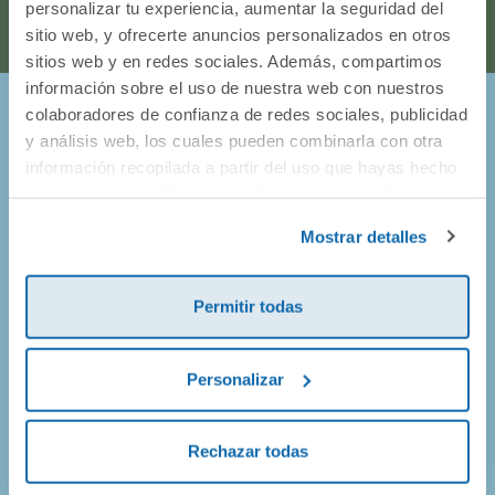
personalizar tu experiencia, aumentar la seguridad del
sitio web, y ofrecerte anuncios personalizados en otros
sitios web y en redes sociales. Además, compartimos
información sobre el uso de nuestra web con nuestros
colaboradores de confianza de redes sociales, publicidad
¡Entérate de todo lo que pasa en
y análisis web, los cuales pueden combinarla con otra
información recopilada a partir del uso que hayas hecho
Dideco!
de sus servicios. Para más información consulta la
Política de Cookies
y la
Política de Privacidad
.
Mostrar detalles
Prometemos no llenarte el buzón de correos, así que solo
vamos a enviarte mails de promociones geniales, de
productos nuevos y alguna que otra sorpresa.
Permitir todas
Personalizar
¡Apúntate!
Rechazar todas