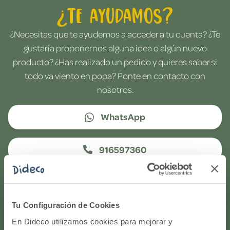
¿Te ayudamos?
¿Necesitas que te ayudemos a acceder a tu cuenta? ¿Te
gustaría proponernos alguna idea o algún nuevo
producto? ¿Has realizado un pedido y quieres saber si
todo va viento en popa? Ponte en contacto con
nosotros.
WhatsApp
916597360
Correo electrónico
Tu Configuración de Cookies
Horario de atención telefónica: de Lunes a Viernes, de
En Dideco utilizamos cookies para mejorar y
9:00h a 17:00h.