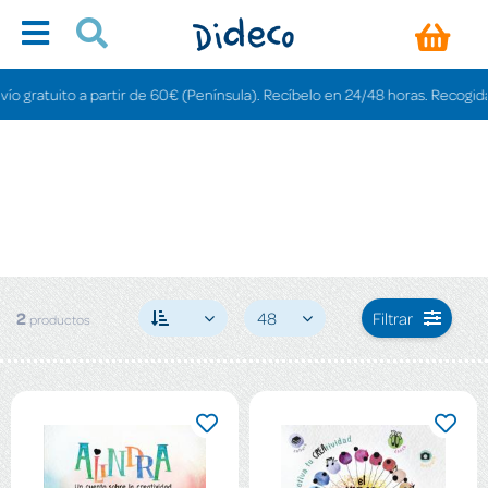
 gratuito a partir de 60€ (Península). Recíbelo en 24/48 horas. Recogida en
2
48
Filtrar
productos