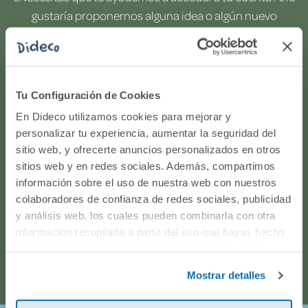
gustaría proponernos alguna idea o algún nuevo
producto? ¿Has realizado un pedido y quieres saber si
todo va viento en popa? Ponte en contacto con
nosotros.
Tu Configuración de Cookies
WhatsApp
En Dideco utilizamos cookies para mejorar y
personalizar tu experiencia, aumentar la seguridad del
sitio web, y ofrecerte anuncios personalizados en otros
916597360
sitios web y en redes sociales. Además, compartimos
información sobre el uso de nuestra web con nuestros
Correo electrónico
colaboradores de confianza de redes sociales, publicidad
y análisis web, los cuales pueden combinarla con otra
Horario de atención telefónica: de Lunes a Viernes, de
información recopilada a partir del uso que hayas hecho
de sus servicios. Para más información consulta la
9:00h a 17:00h.
Política de Cookies
y la
Política de Privacidad
.
Mostrar detalles