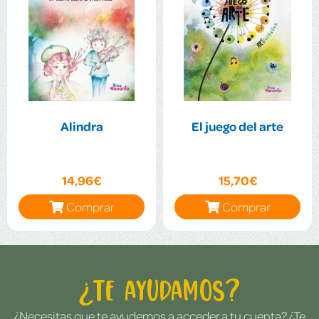
Alindra
El juego del arte
14,96€
15,70€
Comprar
Comprar
¿Te ayudamos?
¿Necesitas que te ayudemos a acceder a tu cuenta? ¿Te