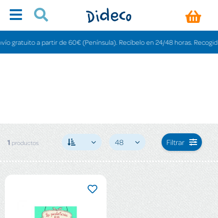
 gratuito a partir de 60€ (Península). Recíbelo en 24/48 horas. Recogida en
1
48
Filtrar
productos