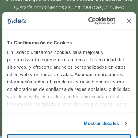
gustaría proponernos alguna idea o algún nuevo
producto? ¿Has realizado un pedido y quieres saber si
todo va viento en popa? Ponte en contacto con
nosotros.
Tu Configuración de Cookies
WhatsApp
En Dideco utilizamos cookies para mejorar y
personalizar tu experiencia, aumentar la seguridad del
sitio web, y ofrecerte anuncios personalizados en otros
916597360
sitios web y en redes sociales. Además, compartimos
información sobre el uso de nuestra web con nuestros
Correo electrónico
colaboradores de confianza de redes sociales, publicidad
y análisis web, los cuales pueden combinarla con otra
Horario de atención telefónica: de Lunes a Viernes, de
información recopilada a partir del uso que hayas hecho
de sus servicios. Para más información consulta la
9:00h a 17:00h.
Política de Cookies
y la
Política de Privacidad
.
Mostrar detalles