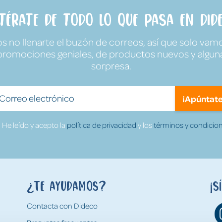
ntérate de todo lo que pasa en Dide
no llenarte el buzón de correos, así que solo vamo
promociones geniales, de productos nuevos y algun
sorpresa.
¡Apúntate
He leído y acepto la
política de privacidad
y los
términos y condicion
¿Te ayudamos?
¡S
Contacta con Dideco