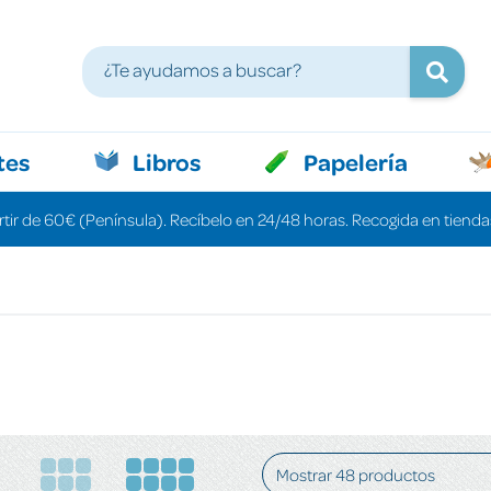
tes
Libros
Papelería
rtir de 60€ (Península). Recíbelo en 24/48 horas. Recogida en tiendas