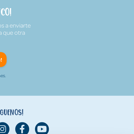
co!
s a enviarte
a que otra
!
es.
íguenos!