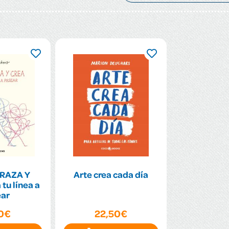
TRAZA Y
Arte crea cada día
tu línea a
ar
50€
22,50€