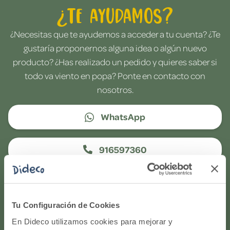
¿Te ayudamos?
¿Necesitas que te ayudemos a acceder a tu cuenta? ¿Te
gustaría proponernos alguna idea o algún nuevo
producto? ¿Has realizado un pedido y quieres saber si
todo va viento en popa? Ponte en contacto con
nosotros.
WhatsApp
916597360
Correo electrónico
Tu Configuración de Cookies
Horario de atención telefónica: de Lunes a Viernes, de
En Dideco utilizamos cookies para mejorar y
9:00h a 17:00h.