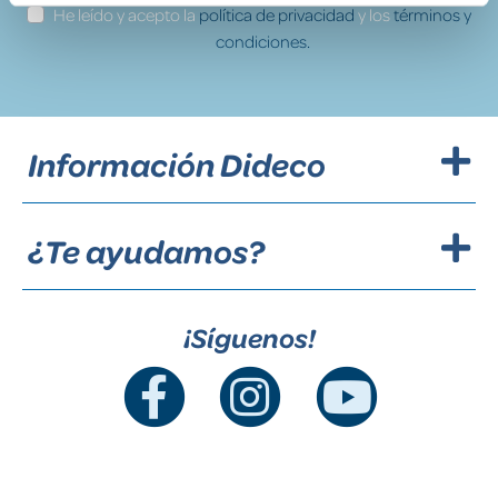
He leído y acepto la
política de privacidad
y los
términos y
condiciones.
Información Dideco
¿Te ayudamos?
¡Síguenos!