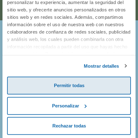
personalizar tu experiencia, aumentar la seguridad del
sitio web, y ofrecerte anuncios personalizados en otros
sitios web y en redes sociales. Además, compartimos
información sobre el uso de nuestra web con nuestros
colaboradores de confianza de redes sociales, publicidad
¡Entérate de todo lo que pasa en
y análisis web, los cuales pueden combinarla con otra
información recopilada a partir del uso que hayas hecho
Dideco!
de sus servicios. Para más información consulta la
Política de Cookies
y la
Política de Privacidad
.
Mostrar detalles
Prometemos no llenarte el buzón de correos, así que solo
vamos a enviarte mails de promociones geniales, de
productos nuevos y alguna que otra sorpresa.
Permitir todas
Personalizar
¡Apúntate!
Rechazar todas