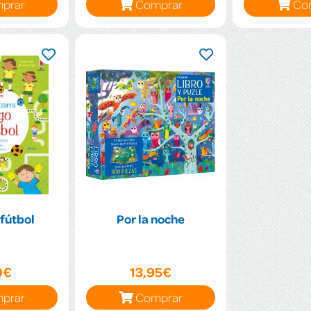
prar
Comprar
Co
 fútbol
Por la noche
0€
13,95€
prar
Comprar