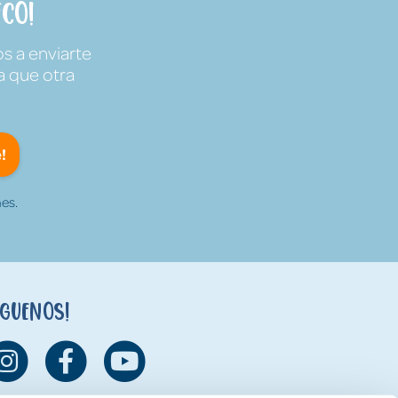
co!
s a enviarte
a que otra
!
es.
íguenos!