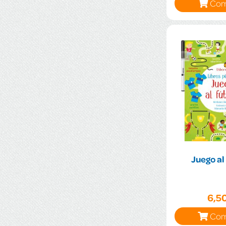
Com
Juego al
6,5
Com