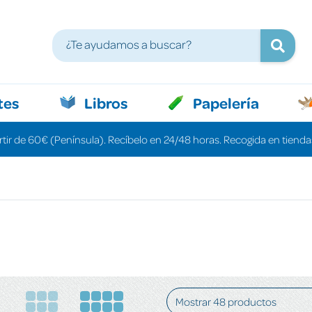
tes
Libros
Papelería
rtir de 60€ (Península). Recíbelo en 24/48 horas. Recogida en tiendas