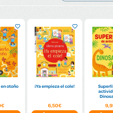
 en otoño
¡Ya empieza el cole!
Superli
activid
Dinos
0€
6,50€
9,