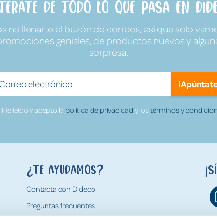
ntérate de todo lo que pasa en Dide
no llenarte el buzón de correos, así que solo vamo
promociones geniales, de productos nuevos y algun
sorpresa.
¡Apúntate
He leído y acepto la
política de privacidad
y los
términos y condicion
¿Te ayudamos?
¡S
Contacta con Dideco
Preguntas frecuentes