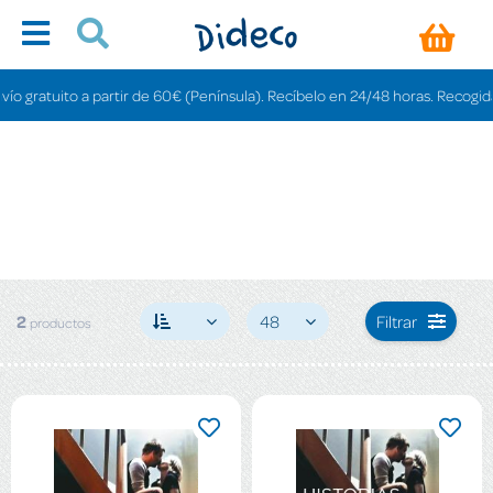
 gratuito a partir de 60€ (Península). Recíbelo en 24/48 horas. Recogida en
2
48
Filtrar
productos