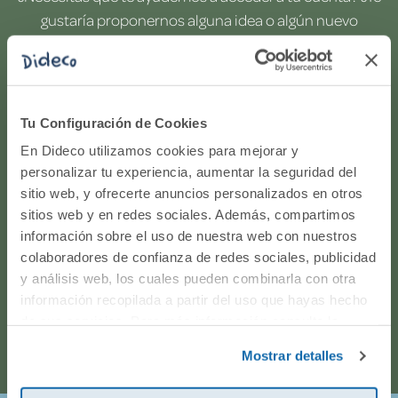
gustaría proponernos alguna idea o algún nuevo
producto? ¿Has realizado un pedido y quieres saber si
todo va viento en popa? Ponte en contacto con
nosotros.
Tu Configuración de Cookies
WhatsApp
En Dideco utilizamos cookies para mejorar y
personalizar tu experiencia, aumentar la seguridad del
sitio web, y ofrecerte anuncios personalizados en otros
916597360
sitios web y en redes sociales. Además, compartimos
información sobre el uso de nuestra web con nuestros
Correo electrónico
colaboradores de confianza de redes sociales, publicidad
y análisis web, los cuales pueden combinarla con otra
Horario de atención telefónica: de Lunes a Viernes, de
información recopilada a partir del uso que hayas hecho
de sus servicios. Para más información consulta la
9:00h a 17:00h.
Política de Cookies
y la
Política de Privacidad
.
Mostrar detalles