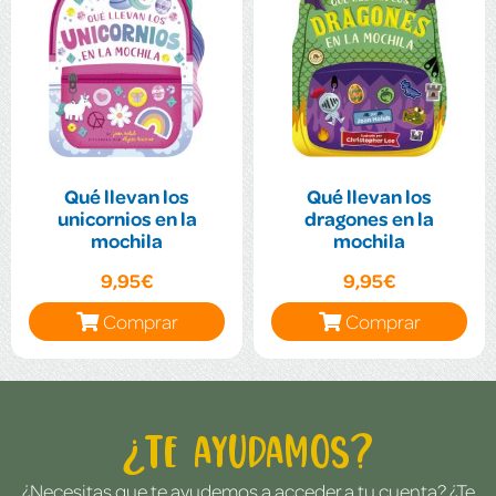
Qué llevan los
Qué llevan los
unicornios en la
dragones en la
mochila
mochila
9,95€
9,95€
Comprar
Comprar
¿Te ayudamos?
¿Necesitas que te ayudemos a acceder a tu cuenta? ¿Te