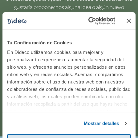
gustaría proponernos alguna idea o algún nuevo
producto? ¿Has realizado un pedido y quieres saber si
todo va viento en popa? Ponte en contacto con
nosotros.
Tu Configuración de Cookies
WhatsApp
En Dideco utilizamos cookies para mejorar y
personalizar tu experiencia, aumentar la seguridad del
sitio web, y ofrecerte anuncios personalizados en otros
916597360
sitios web y en redes sociales. Además, compartimos
información sobre el uso de nuestra web con nuestros
Correo electrónico
colaboradores de confianza de redes sociales, publicidad
y análisis web, los cuales pueden combinarla con otra
Horario de atención telefónica: de Lunes a Viernes, de
información recopilada a partir del uso que hayas hecho
de sus servicios. Para más información consulta la
9:00h a 17:00h.
Política de Cookies
y la
Política de Privacidad
.
Mostrar detalles