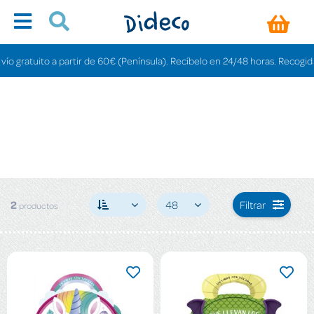
 gratuito a partir de 60€ (Península). Recíbelo en 24/48 horas. Recogida en
2
48
Filtrar
productos