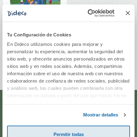
Tu Configuración de Cookies
¡Vamos de
En Dideco utilizamos cookies para mejorar y
acampada!
personalizar tu experiencia, aumentar la seguridad del
sitio web, y ofrecerte anuncios personalizados en otros
5,90€
sitios web y en redes sociales. Además, compartimos
Comprar
información sobre el uso de nuestra web con nuestros
colaboradores de confianza de redes sociales, publicidad
y análisis web, los cuales pueden combinarla con otra
información recopilada a partir del uso que hayas hecho
de sus servicios. Para más información consulta la
¿Te ayudamos?
Política de Cookies
y la
Política de Privacidad
.
Mostrar detalles
¿Necesitas que te ayudemos a acceder a tu cuenta? ¿Te
gustaría proponernos alguna idea o algún nuevo
Permitir todas
producto? ¿Has realizado un pedido y quieres saber si