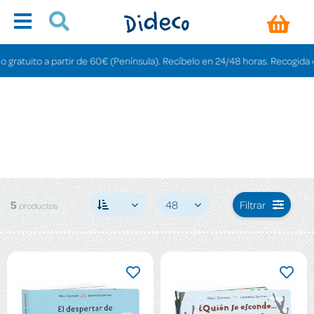
atuito a partir de 60€ (Península). Recíbelo en 24/48 horas. Recogida en ti
5
48
Filtrar
productos