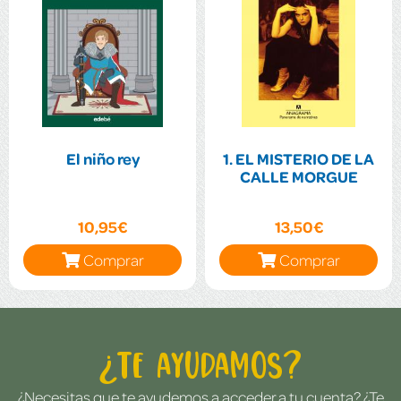
El niño rey
1. EL MISTERIO DE LA
CALLE MORGUE
10,95€
13,50€
Comprar
Comprar
¿Te ayudamos?
¿Necesitas que te ayudemos a acceder a tu cuenta? ¿Te