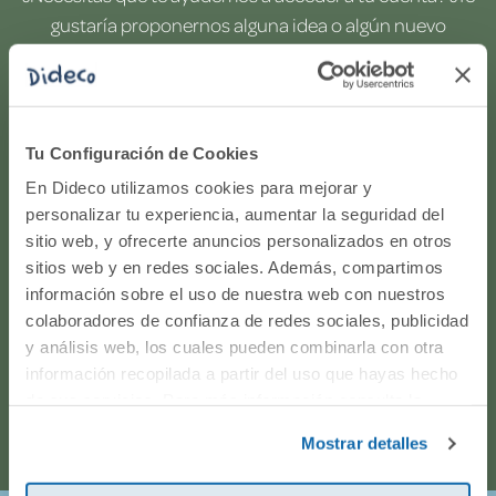
gustaría proponernos alguna idea o algún nuevo
producto? ¿Has realizado un pedido y quieres saber si
todo va viento en popa? Ponte en contacto con
nosotros.
Tu Configuración de Cookies
WhatsApp
En Dideco utilizamos cookies para mejorar y
personalizar tu experiencia, aumentar la seguridad del
sitio web, y ofrecerte anuncios personalizados en otros
916597360
sitios web y en redes sociales. Además, compartimos
información sobre el uso de nuestra web con nuestros
Correo electrónico
colaboradores de confianza de redes sociales, publicidad
y análisis web, los cuales pueden combinarla con otra
Horario de atención telefónica: de Lunes a Viernes, de
información recopilada a partir del uso que hayas hecho
de sus servicios. Para más información consulta la
9:00h a 17:00h.
Política de Cookies
y la
Política de Privacidad
.
Mostrar detalles