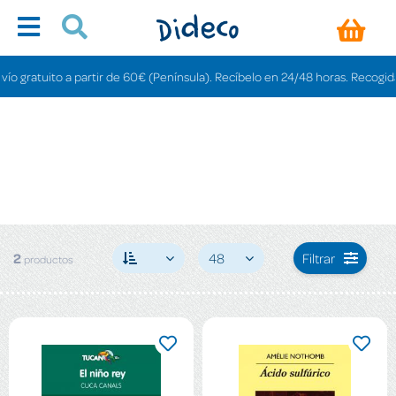
 gratuito a partir de 60€ (Península). Recíbelo en 24/48 horas. Recogida en
2
48
Filtrar
productos