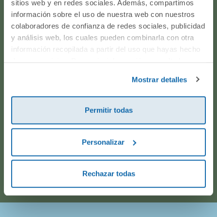
sitios web y en redes sociales. Además, compartimos
producto? ¿Has realizado un pedido y quieres saber si
información sobre el uso de nuestra web con nuestros
todo va viento en popa? Ponte en contacto con
colaboradores de confianza de redes sociales, publicidad
nosotros.
y análisis web, los cuales pueden combinarla con otra
información recopilada a partir del uso que hayas hecho
de sus servicios. Para más información consulta la
WhatsApp
Política de Cookies
y la
Política de Privacidad
.
Mostrar detalles
916597360
Permitir todas
Correo electrónico
Personalizar
Horario de atención telefónica: de Lunes a Viernes, de
9:00h a 17:00h.
Rechazar todas