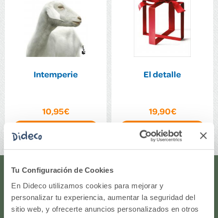
Intemperie
El detalle
10,95€
19,90€
Comprar
Comprar
Tu Configuración de Cookies
¿Te ayudamos?
En Dideco utilizamos cookies para mejorar y
personalizar tu experiencia, aumentar la seguridad del
¿Necesitas que te ayudemos a acceder a tu cuenta? ¿Te
sitio web, y ofrecerte anuncios personalizados en otros
gustaría proponernos alguna idea o algún nuevo