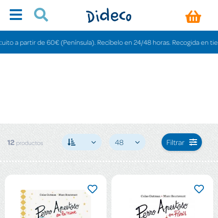
a partir de 60€ (Península). Recíbelo en 24/48 horas. Recogida en tiendas g
12
48
Filtrar
productos