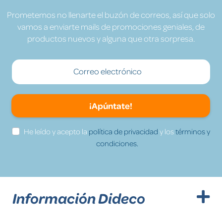
Prometemos no llenarte el buzón de correos, así que solo
vamos a enviarte mails de promociones geniales, de
productos nuevos y alguna que otra sorpresa.
¡Apúntate!
He leído y acepto la
política de privacidad
y los
términos y
condiciones.
Información Dideco