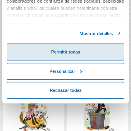
colaboradores de confianza de redes sociales, publicidad
y análisis web, los cuales pueden combinarla con otra
información recopilada a partir del uso que hayas hecho
de sus servicios. Para más información consulta la
Perro Apestoso en la
Perro Apestoso ¡Feliz
nieve
cumpleaños!
Política de Cookies
y la
Política de Privacidad
.
Mostrar detalles
13,90€
13,90€
Permitir todas
Comprar
Comprar
Personalizar
Rechazar todas