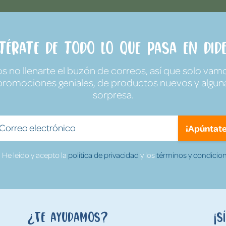
ntérate de todo lo que pasa en Dide
no llenarte el buzón de correos, así que solo vamo
promociones geniales, de productos nuevos y algun
sorpresa.
¡Apúntate
He leído y acepto la
política de privacidad
y los
términos y condicion
¿Te ayudamos?
¡S