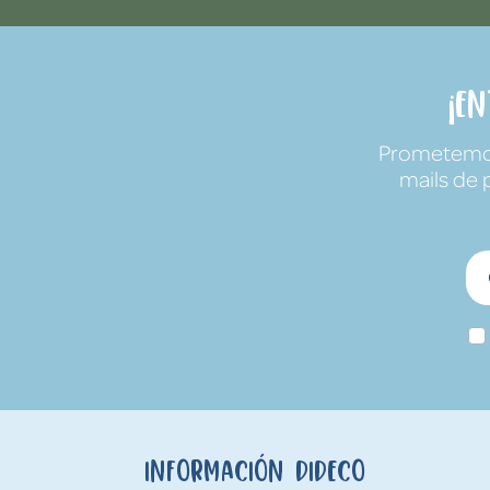
¡E
Prometemos 
mails de 
Información Dideco