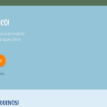
co!
s a enviarte
a que otra
!
es.
íguenos!