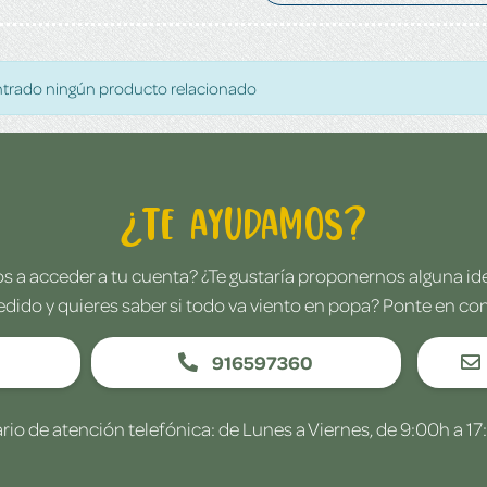
trado ningún producto relacionado
¿Te ayudamos?
 a acceder a tu cuenta? ¿Te gustaría proponernos alguna i
edido y quieres saber si todo va viento en popa? Ponte en co
916597360
rio de atención telefónica: de Lunes a Viernes, de 9:00h a 17