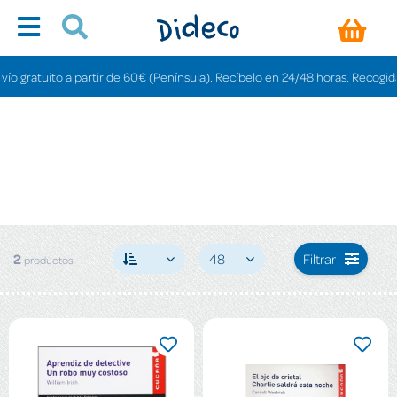
 gratuito a partir de 60€ (Península). Recíbelo en 24/48 horas. Recogida en
2
48
Filtrar
productos