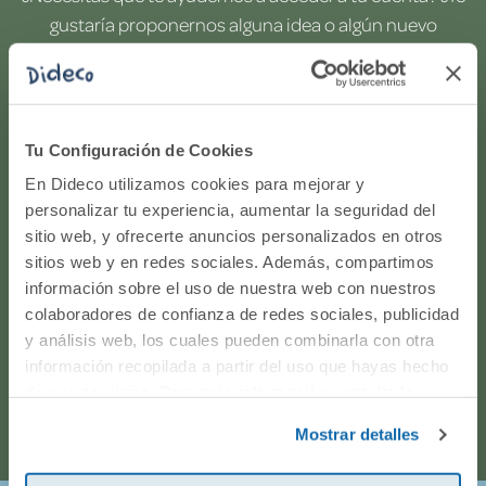
gustaría proponernos alguna idea o algún nuevo
producto? ¿Has realizado un pedido y quieres saber si
todo va viento en popa? Ponte en contacto con
nosotros.
Tu Configuración de Cookies
WhatsApp
En Dideco utilizamos cookies para mejorar y
personalizar tu experiencia, aumentar la seguridad del
sitio web, y ofrecerte anuncios personalizados en otros
916597360
sitios web y en redes sociales. Además, compartimos
información sobre el uso de nuestra web con nuestros
Correo electrónico
colaboradores de confianza de redes sociales, publicidad
y análisis web, los cuales pueden combinarla con otra
Horario de atención telefónica: de Lunes a Viernes, de
información recopilada a partir del uso que hayas hecho
de sus servicios. Para más información consulta la
9:00h a 17:00h.
Política de Cookies
y la
Política de Privacidad
.
Mostrar detalles