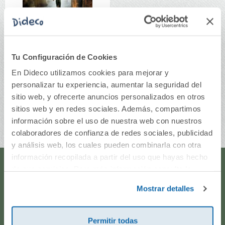
Tu Configuración de Cookies
La leyenda del ladrón
En Dideco utilizamos cookies para mejorar y
personalizar tu experiencia, aumentar la seguridad del
sitio web, y ofrecerte anuncios personalizados en otros
12,95€
sitios web y en redes sociales. Además, compartimos
Comprar
información sobre el uso de nuestra web con nuestros
colaboradores de confianza de redes sociales, publicidad
y análisis web, los cuales pueden combinarla con otra
información recopilada a partir del uso que hayas hecho
de sus servicios. Para más información consulta la
¿Te ayudamos?
Política de Cookies
y la
Política de Privacidad
.
Mostrar detalles
¿Necesitas que te ayudemos a acceder a tu cuenta? ¿Te
gustaría proponernos alguna idea o algún nuevo
Permitir todas
producto? ¿Has realizado un pedido y quieres saber si