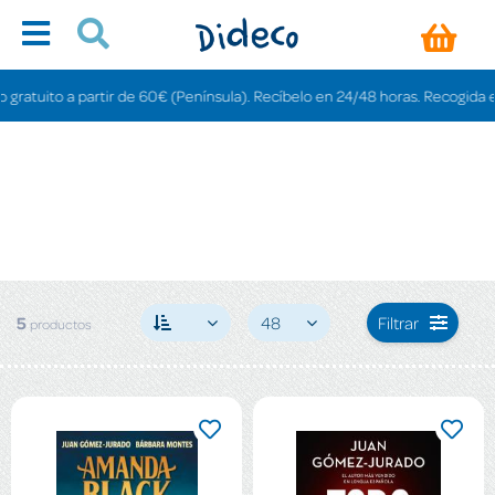
atuito a partir de 60€ (Península). Recíbelo en 24/48 horas. Recogida en ti
5
48
Filtrar
productos