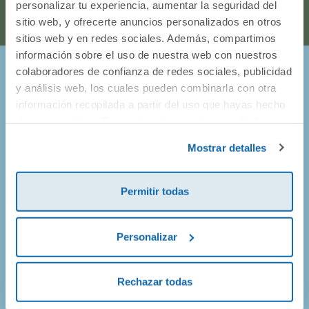
personalizar tu experiencia, aumentar la seguridad del
sitio web, y ofrecerte anuncios personalizados en otros
sitios web y en redes sociales. Además, compartimos
información sobre el uso de nuestra web con nuestros
colaboradores de confianza de redes sociales, publicidad
¡Entérate de todo lo que pasa en
y análisis web, los cuales pueden combinarla con otra
información recopilada a partir del uso que hayas hecho
Dideco!
de sus servicios. Para más información consulta la
Política de Cookies
y la
Política de Privacidad
.
Mostrar detalles
Prometemos no llenarte el buzón de correos, así que solo
vamos a enviarte mails de promociones geniales, de
productos nuevos y alguna que otra sorpresa.
Permitir todas
Personalizar
¡Apúntate!
Rechazar todas