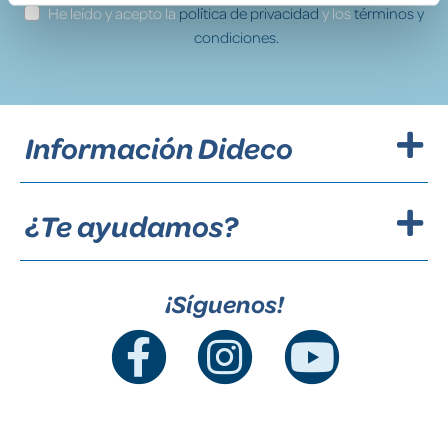
He leído y acepto la
política de privacidad
y los
términos y
condiciones.
Información Dideco
¿Te ayudamos?
¡Síguenos!