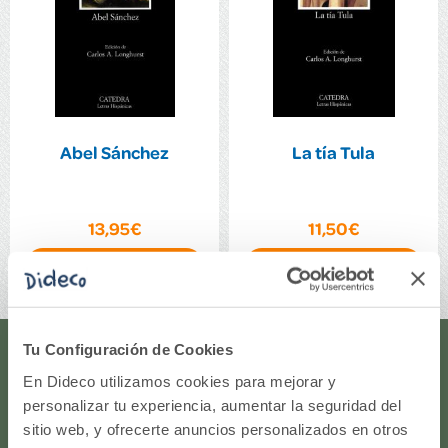
Abel Sánchez
La tía Tula
13,95€
11,50€
Comprar
Comprar
Tu Configuración de Cookies
¿Te ayudamos?
En Dideco utilizamos cookies para mejorar y
personalizar tu experiencia, aumentar la seguridad del
¿Necesitas que te ayudemos a acceder a tu cuenta? ¿Te
sitio web, y ofrecerte anuncios personalizados en otros
gustaría proponernos alguna idea o algún nuevo