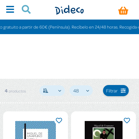
gratuito a partir de 60€ (Península). Recíbelo en 24/48 horas. Recogida en 
4
48
Filtrar
productos