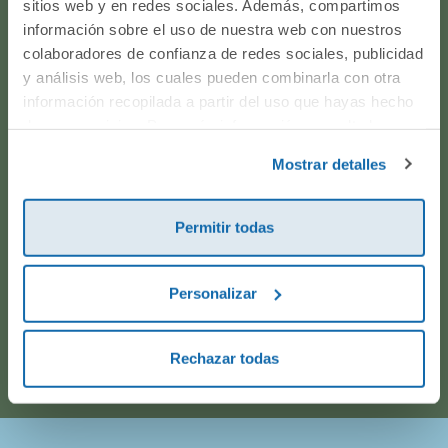
sitios web y en redes sociales. Además, compartimos
producto? ¿Has realizado un pedido y quieres saber si
información sobre el uso de nuestra web con nuestros
todo va viento en popa? Ponte en contacto con
colaboradores de confianza de redes sociales, publicidad
nosotros.
y análisis web, los cuales pueden combinarla con otra
información recopilada a partir del uso que hayas hecho
de sus servicios. Para más información consulta la
WhatsApp
Política de Cookies
y la
Política de Privacidad
.
Mostrar detalles
916597360
Permitir todas
Correo electrónico
Personalizar
Horario de atención telefónica: de Lunes a Viernes, de
9:00h a 17:00h.
Rechazar todas