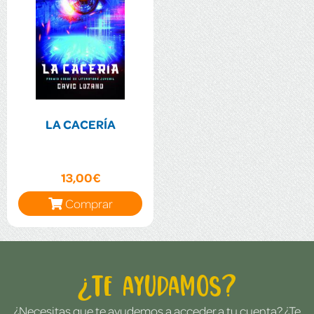
LA CACERÍA
13,00€
Comprar
¿Te ayudamos?
¿Necesitas que te ayudemos a acceder a tu cuenta? ¿Te