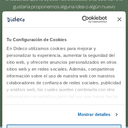
gustaría proponernos alguna idea o algún nuevo
producto? ¿Has realizado un pedido y quieres saber si
todo va viento en popa? Ponte en contacto con
nosotros.
Tu Configuración de Cookies
WhatsApp
En Dideco utilizamos cookies para mejorar y
personalizar tu experiencia, aumentar la seguridad del
sitio web, y ofrecerte anuncios personalizados en otros
916597360
sitios web y en redes sociales. Además, compartimos
información sobre el uso de nuestra web con nuestros
Correo electrónico
colaboradores de confianza de redes sociales, publicidad
y análisis web, los cuales pueden combinarla con otra
Horario de atención telefónica: de Lunes a Viernes, de
información recopilada a partir del uso que hayas hecho
de sus servicios. Para más información consulta la
9:00h a 17:00h.
Política de Cookies
y la
Política de Privacidad
.
Mostrar detalles