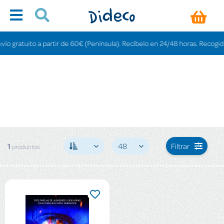
 gratuito a partir de 60€ (Península). Recíbelo en 24/48 horas. Recogida en
1
48
Filtrar
productos