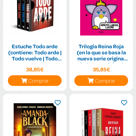
Estuche Todo arde
Trilogía Reina Roja
(contiene: Todo arde |
(en la que se basa la
Todo vuelve | Todo
nueva serie original
muere)
de Amazon Prime)
38,85€
35,85€
Comprar
Comprar