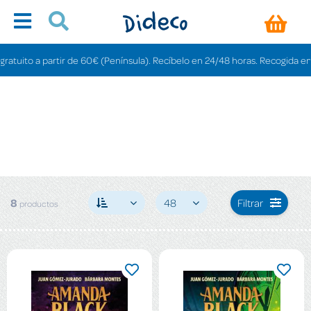
uito a partir de 60€ (Península). Recíbelo en 24/48 horas. Recogida en tiend
8
48
Filtrar
productos