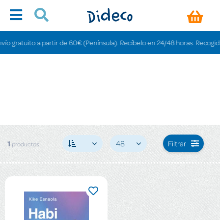
 gratuito a partir de 60€ (Península). Recíbelo en 24/48 horas. Recogida en 
1
48
Filtrar
productos