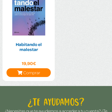
Habitando el
malestar
19,90€
Comprar
¿Te ayudamos?
¿Necesitas que te ayudemos a acceder a tu cuenta? ¿Te