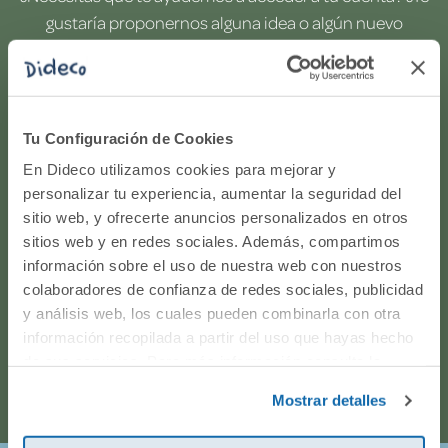
gustaría proponernos alguna idea o algún nuevo
producto? ¿Has realizado un pedido y quieres saber si
todo va viento en popa? Ponte en contacto con
nosotros.
Tu Configuración de Cookies
WhatsApp
En Dideco utilizamos cookies para mejorar y
personalizar tu experiencia, aumentar la seguridad del
sitio web, y ofrecerte anuncios personalizados en otros
916597360
sitios web y en redes sociales. Además, compartimos
información sobre el uso de nuestra web con nuestros
Correo electrónico
colaboradores de confianza de redes sociales, publicidad
y análisis web, los cuales pueden combinarla con otra
Horario de atención telefónica: de Lunes a Viernes, de
información recopilada a partir del uso que hayas hecho
de sus servicios. Para más información consulta la
9:00h a 17:00h.
Política de Cookies
y la
Política de Privacidad
.
Mostrar detalles