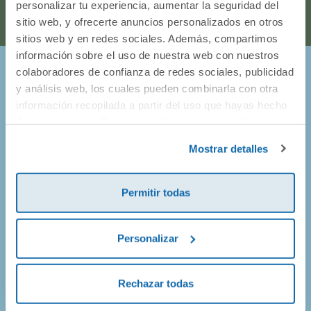
personalizar tu experiencia, aumentar la seguridad del
sitio web, y ofrecerte anuncios personalizados en otros
sitios web y en redes sociales. Además, compartimos
información sobre el uso de nuestra web con nuestros
colaboradores de confianza de redes sociales, publicidad
¡Entérate de todo lo que pasa en
y análisis web, los cuales pueden combinarla con otra
información recopilada a partir del uso que hayas hecho
Dideco!
de sus servicios. Para más información consulta la
Política de Cookies
y la
Política de Privacidad
.
Mostrar detalles
Prometemos no llenarte el buzón de correos, así que solo
vamos a enviarte mails de promociones geniales, de
productos nuevos y alguna que otra sorpresa.
Permitir todas
Personalizar
¡Apúntate!
Rechazar todas