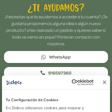
¿Te ayudamos?
¿Necesitas que te ayudemos a acceder a tu cuenta? ¿Te
gustaría proponernos alguna idea o algún nuevo
producto? ¿Has realizado un pedido y quieres saber si
todo va viento en popa? Ponte en contacto con
nosotros.
WhatsApp
916597360
Correo electrónico
Tu Configuración de Cookies
Horario de atención telefónica: de Lunes a Viernes, de
En Dideco utilizamos cookies para mejorar y
9:00h a 17:00h.