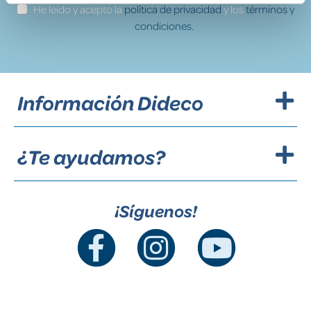
He leído y acepto la
política de privacidad
y los
términos y
condiciones.
Información Dideco
¿Te ayudamos?
¡Síguenos!