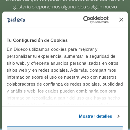
gustaría proponernos alguna idea o algún nuevo
producto? ¿Has realizado un pedido y quieres saber si
todo va viento en popa? Ponte en contacto con
nosotros.
Tu Configuración de Cookies
WhatsApp
En Dideco utilizamos cookies para mejorar y
personalizar tu experiencia, aumentar la seguridad del
sitio web, y ofrecerte anuncios personalizados en otros
916597360
sitios web y en redes sociales. Además, compartimos
información sobre el uso de nuestra web con nuestros
Correo electrónico
colaboradores de confianza de redes sociales, publicidad
y análisis web, los cuales pueden combinarla con otra
Horario de atención telefónica: de Lunes a Viernes, de
información recopilada a partir del uso que hayas hecho
de sus servicios. Para más información consulta la
9:00h a 17:00h.
Política de Cookies
y la
Política de Privacidad
.
Mostrar detalles