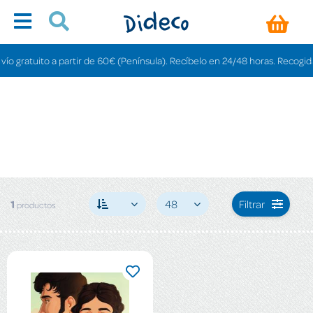
 gratuito a partir de 60€ (Península). Recíbelo en 24/48 horas. Recogida en
1
48
Filtrar
productos