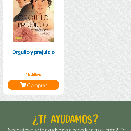
Orgullo y prejuicio
15,95€
Comprar
¿Te ayudamos?
¿Necesitas que te ayudemos a acceder a tu cuenta? ¿Te