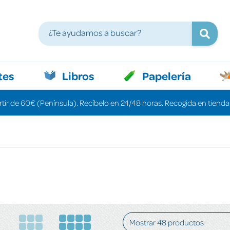
tes
Libros
Papelería
rtir de 60€ (Península). Recíbelo en 24/48 horas. Recogida en tiendas