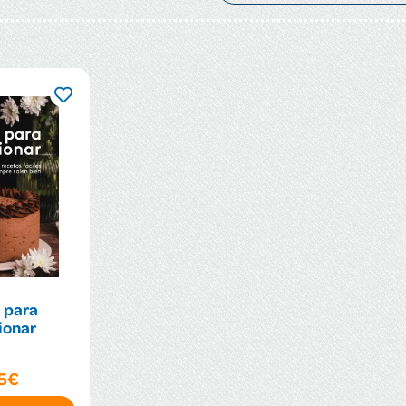
 para
ionar
95€