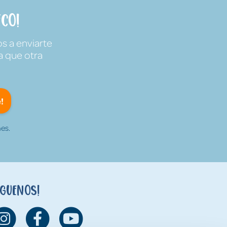
co!
s a enviarte
a que otra
!
es.
íguenos!