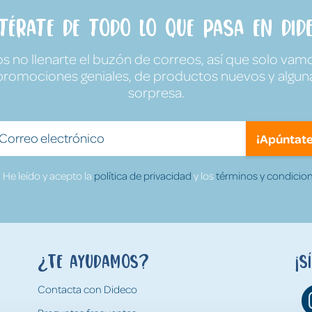
ntérate de todo lo que pasa en Dide
no llenarte el buzón de correos, así que solo vamo
promociones geniales, de productos nuevos y algun
sorpresa.
¡Apúntate
He leído y acepto la
política de privacidad
y los
términos y condicion
¿Te ayudamos?
¡S
Contacta con Dideco