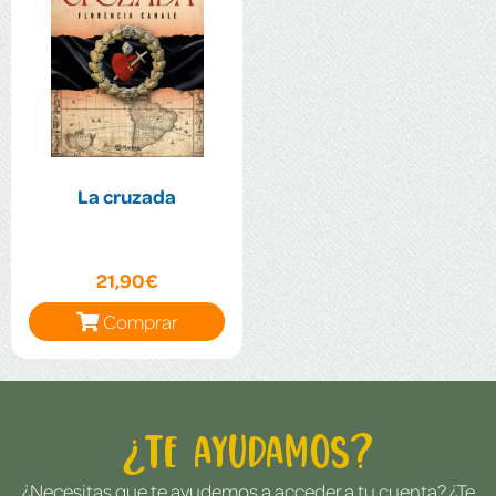
La cruzada
21,90€
Comprar
¿Te ayudamos?
¿Necesitas que te ayudemos a acceder a tu cuenta? ¿Te