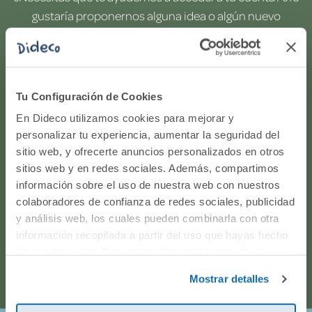
gustaría proponernos alguna idea o algún nuevo
producto? ¿Has realizado un pedido y quieres saber si
todo va viento en popa? Ponte en contacto con
nosotros.
Tu Configuración de Cookies
WhatsApp
En Dideco utilizamos cookies para mejorar y
personalizar tu experiencia, aumentar la seguridad del
sitio web, y ofrecerte anuncios personalizados en otros
916597360
sitios web y en redes sociales. Además, compartimos
información sobre el uso de nuestra web con nuestros
Correo electrónico
colaboradores de confianza de redes sociales, publicidad
y análisis web, los cuales pueden combinarla con otra
Horario de atención telefónica: de Lunes a Viernes, de
información recopilada a partir del uso que hayas hecho
de sus servicios. Para más información consulta la
9:00h a 17:00h.
Política de Cookies
y la
Política de Privacidad
.
Mostrar detalles