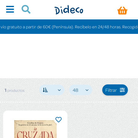
 gratuito a partir de 60€ (Península). Recíbelo en 24/48 horas. Recogida en
1
48
Filtrar
productos