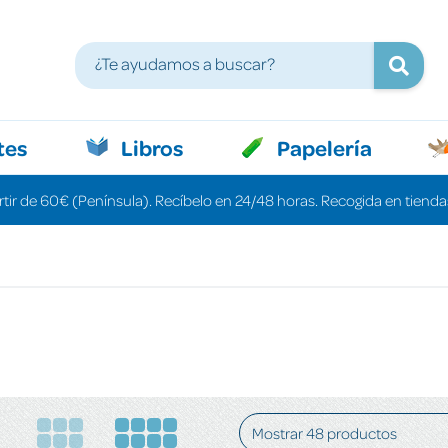
tes
Libros
Papelería
rtir de 60€ (Península). Recíbelo en 24/48 horas. Recogida en tiendas