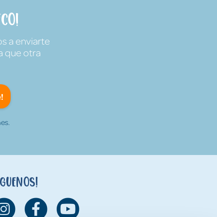
co!
s a enviarte
a que otra
!
es.
íguenos!