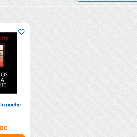
 la noche
90€