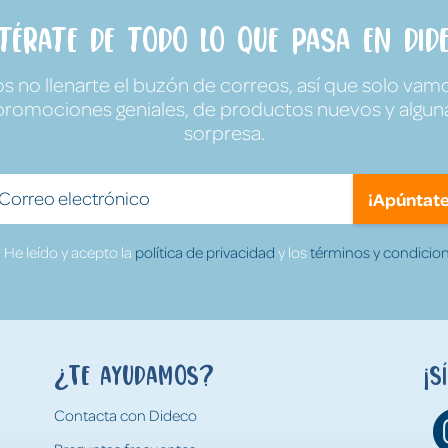
ntérate de todo lo que pasa en Dide
no llenarte el buzón de correos, así que solo vamo
promociones geniales, de productos nuevos y algun
sorpresa.
¡Apúntate
He leído y acepto la
política de privacidad
y los
términos y condicion
¿Te ayudamos?
¡S
Contacta con Dideco