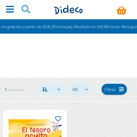
 gratuito a partir de 60€ (Península). Recíbelo en 24/48 horas. Recogida en
1
48
Filtrar
productos