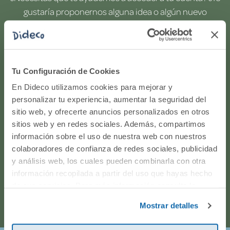
gustaría proponernos alguna idea o algún nuevo
producto? ¿Has realizado un pedido y quieres saber si
todo va viento en popa? Ponte en contacto con
nosotros.
Tu Configuración de Cookies
WhatsApp
En Dideco utilizamos cookies para mejorar y
personalizar tu experiencia, aumentar la seguridad del
sitio web, y ofrecerte anuncios personalizados en otros
916597360
sitios web y en redes sociales. Además, compartimos
información sobre el uso de nuestra web con nuestros
Correo electrónico
colaboradores de confianza de redes sociales, publicidad
y análisis web, los cuales pueden combinarla con otra
Horario de atención telefónica: de Lunes a Viernes, de
información recopilada a partir del uso que hayas hecho
de sus servicios. Para más información consulta la
9:00h a 17:00h.
Política de Cookies
y la
Política de Privacidad
.
Mostrar detalles