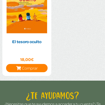
El tesoro oculto
18,00€
Comprar
¿Te ayudamos?
¿Necesitas que te ayudemos a acceder a tu cuenta? ¿Te