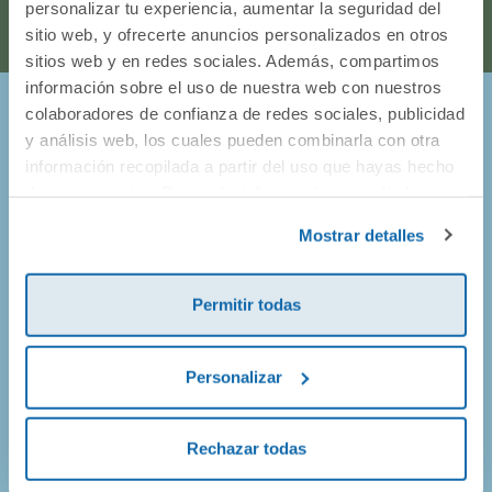
personalizar tu experiencia, aumentar la seguridad del
sitio web, y ofrecerte anuncios personalizados en otros
sitios web y en redes sociales. Además, compartimos
información sobre el uso de nuestra web con nuestros
colaboradores de confianza de redes sociales, publicidad
¡Entérate de todo lo que pasa en
y análisis web, los cuales pueden combinarla con otra
información recopilada a partir del uso que hayas hecho
Dideco!
de sus servicios. Para más información consulta la
Política de Cookies
y la
Política de Privacidad
.
Mostrar detalles
Prometemos no llenarte el buzón de correos, así que solo
vamos a enviarte mails de promociones geniales, de
productos nuevos y alguna que otra sorpresa.
Permitir todas
Personalizar
¡Apúntate!
Rechazar todas