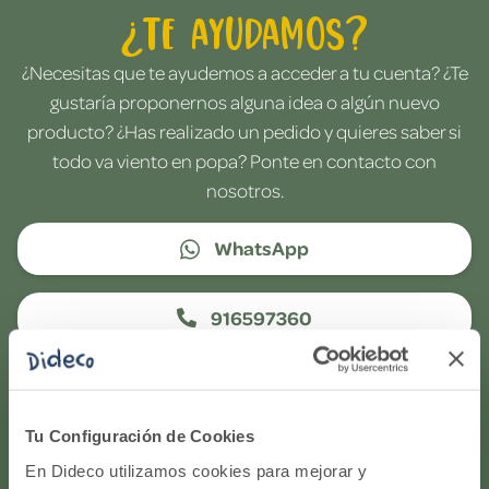
¿Te ayudamos?
¿Necesitas que te ayudemos a acceder a tu cuenta? ¿Te
gustaría proponernos alguna idea o algún nuevo
producto? ¿Has realizado un pedido y quieres saber si
todo va viento en popa? Ponte en contacto con
nosotros.
WhatsApp
916597360
Correo electrónico
Tu Configuración de Cookies
Horario de atención telefónica: de Lunes a Viernes, de
En Dideco utilizamos cookies para mejorar y
9:00h a 17:00h.