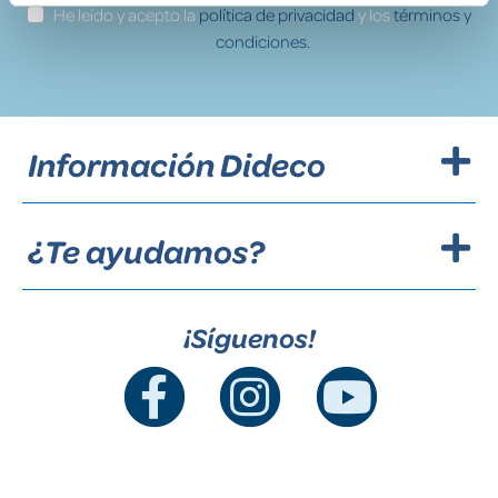
He leído y acepto la
política de privacidad
y los
términos y
condiciones.
Información Dideco
¿Te ayudamos?
¡Síguenos!