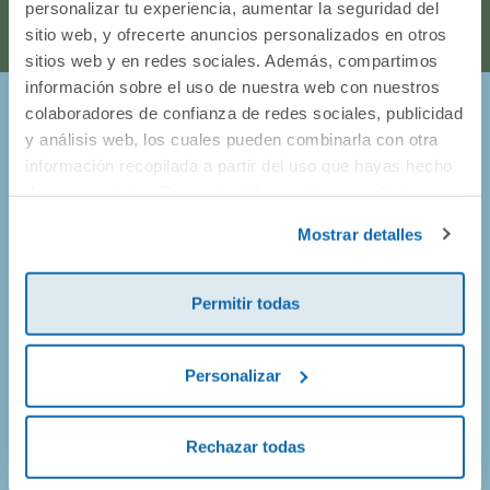
personalizar tu experiencia, aumentar la seguridad del
sitio web, y ofrecerte anuncios personalizados en otros
sitios web y en redes sociales. Además, compartimos
información sobre el uso de nuestra web con nuestros
colaboradores de confianza de redes sociales, publicidad
¡Entérate de todo lo que pasa en
y análisis web, los cuales pueden combinarla con otra
información recopilada a partir del uso que hayas hecho
Dideco!
de sus servicios. Para más información consulta la
Política de Cookies
y la
Política de Privacidad
.
Mostrar detalles
Prometemos no llenarte el buzón de correos, así que solo
vamos a enviarte mails de promociones geniales, de
productos nuevos y alguna que otra sorpresa.
Permitir todas
Personalizar
¡Apúntate!
Rechazar todas