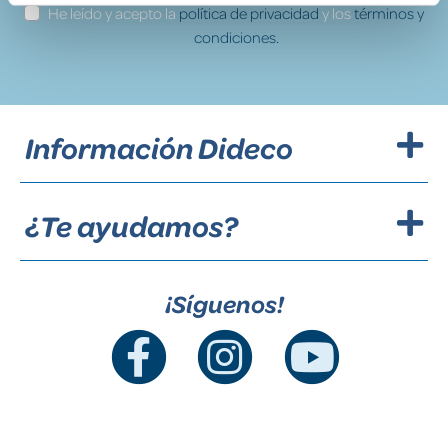
He leído y acepto la
política de privacidad
y los
términos y
condiciones.
Información Dideco
¿Te ayudamos?
¡Síguenos!