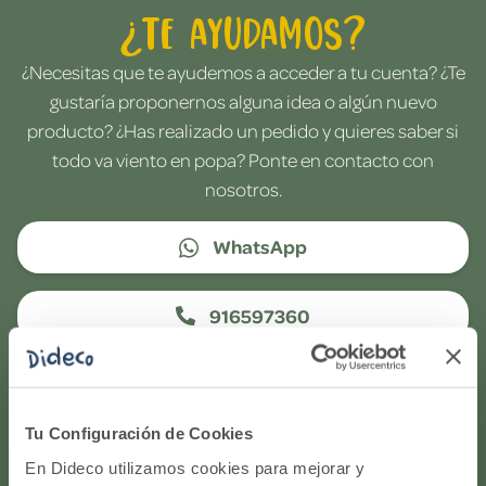
¿Te ayudamos?
¿Necesitas que te ayudemos a acceder a tu cuenta? ¿Te
gustaría proponernos alguna idea o algún nuevo
producto? ¿Has realizado un pedido y quieres saber si
todo va viento en popa? Ponte en contacto con
nosotros.
WhatsApp
916597360
Correo electrónico
Tu Configuración de Cookies
Horario de atención telefónica: de Lunes a Viernes, de
En Dideco utilizamos cookies para mejorar y
9:00h a 17:00h.