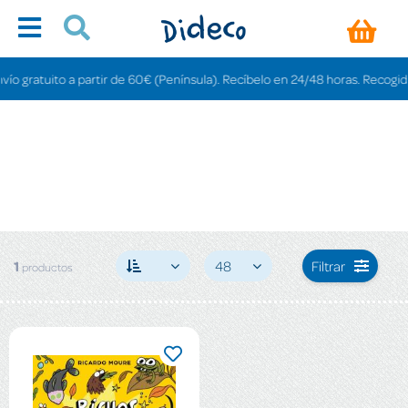
 gratuito a partir de 60€ (Península). Recíbelo en 24/48 horas. Recogida en
1
48
Filtrar
productos