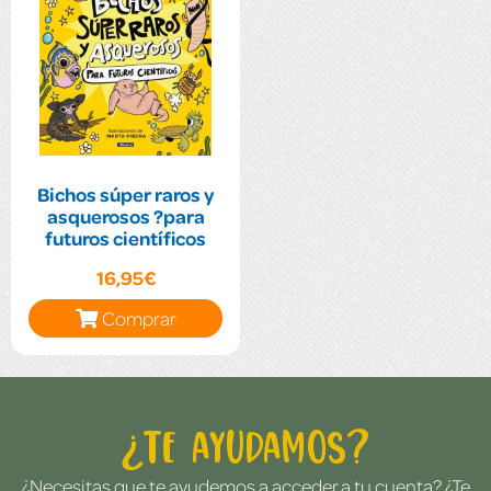
Bichos súper raros y
asquerosos ?para
futuros científicos
16,95€
Comprar
¿Te ayudamos?
¿Necesitas que te ayudemos a acceder a tu cuenta? ¿Te