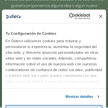
gustaría proponernos alguna idea o algún nuevo
producto? ¿Has realizado un pedido y quieres saber si
todo va viento en popa? Ponte en contacto con
nosotros.
Tu Configuración de Cookies
WhatsApp
En Dideco utilizamos cookies para mejorar y
personalizar tu experiencia, aumentar la seguridad del
sitio web, y ofrecerte anuncios personalizados en otros
916597360
sitios web y en redes sociales. Además, compartimos
información sobre el uso de nuestra web con nuestros
Correo electrónico
colaboradores de confianza de redes sociales, publicidad
y análisis web, los cuales pueden combinarla con otra
Horario de atención telefónica: de Lunes a Viernes, de
información recopilada a partir del uso que hayas hecho
de sus servicios. Para más información consulta la
9:00h a 17:00h.
Política de Cookies
y la
Política de Privacidad
.
Mostrar detalles