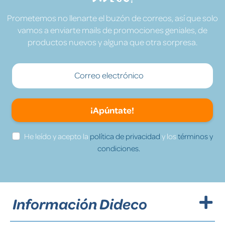
Prometemos no llenarte el buzón de correos, así que solo
vamos a enviarte mails de promociones geniales, de
productos nuevos y alguna que otra sorpresa.
¡Apúntate!
He leído y acepto la
política de privacidad
y los
términos y
condiciones.
Información Dideco