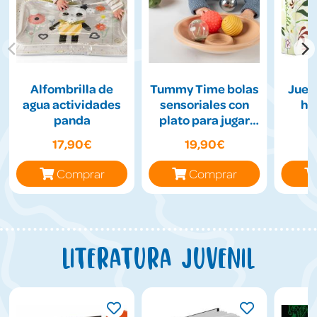
Alfombrilla de
Tummy Time bolas
Jueg
agua actividades
sensoriales con
hil
panda
plato para jugar
boca abajo
17,90€
19,90€
Comprar
Comprar
Literatura juvenil