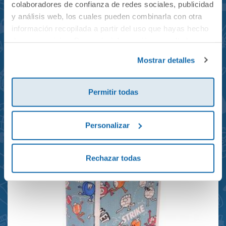
colaboradores de confianza de redes sociales, publicidad
y análisis web, los cuales pueden combinarla con otra
información recopilada a partir del uso que hayas hecho
de sus servicios. Para más información consulta la
Mochila mini Grand Prix
Política de Cookies
y la
Política de Privacidad
.
Mostrar detalles
reciclada 21x10x28cm
23,95€
Permitir todas
Personalizar
Rechazar todas