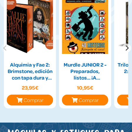
Alquimia y Fae 2:
Murdle JUNIOR 2 -
Trilog
Brimstone, edición
Preparados,
2:
con tapa dura y
listos... ¡A
cantos tintados
Investigar!
23,95€
10,95€
Comprar
Comprar