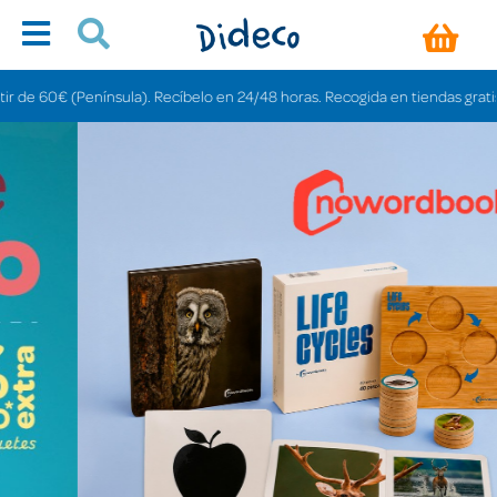
sula). Recíbelo en 24/48 horas. Recogida en tiendas gratis en 3-6 días.