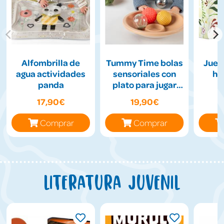
Alfombrilla de
Tummy Time bolas
Jueg
agua actividades
sensoriales con
hil
panda
plato para jugar
boca abajo
17,90€
19,90€
Comprar
Comprar
Literatura juvenil