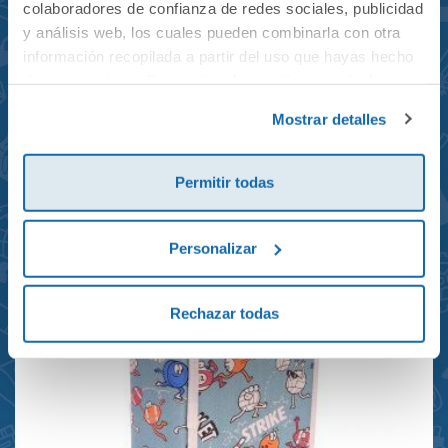
colaboradores de confianza de redes sociales, publicidad
y análisis web, los cuales pueden combinarla con otra
información recopilada a partir del uso que hayas hecho
de sus servicios. Para más información consulta la
Mochila mini Grand Prix
Política de Cookies
y la
Política de Privacidad
.
Mostrar detalles
reciclada 21x10x28cm
23,95€
Permitir todas
Personalizar
Rechazar todas