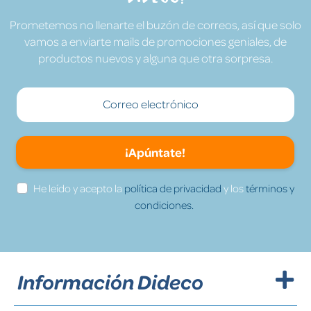
Prometemos no llenarte el buzón de correos, así que solo
vamos a enviarte mails de promociones geniales, de
productos nuevos y alguna que otra sorpresa.
¡Apúntate!
He leído y acepto la
política de privacidad
y los
términos y
condiciones.
Información Dideco