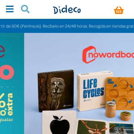
nsula). Recíbelo en 24/48 horas. Recogida en tiendas gratis en 3-6 días.