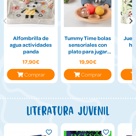
Alfombrilla de
Tummy Time bolas
Jueg
agua actividades
sensoriales con
hil
panda
plato para jugar
boca abajo
17,90€
19,90€
Comprar
Comprar
Literatura juvenil