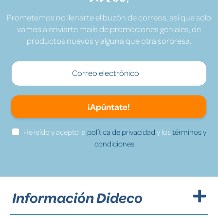
Prometemos no llenarte el buzón de correos, así que solo
vamos a enviarte mails de promociones geniales, de
productos nuevos y alguna que otra sorpresa.
¡Apúntate!
He leído y acepto la
política de privacidad
y los
términos y
condiciones.
Información Dideco