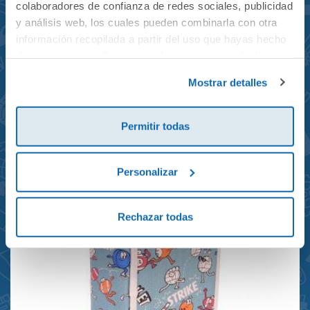
colaboradores de confianza de redes sociales, publicidad
y análisis web, los cuales pueden combinarla con otra
información recopilada a partir del uso que hayas hecho
de sus servicios. Para más información consulta la
Mochila mini Grand Prix
Política de Cookies
y la
Política de Privacidad
.
Mostrar detalles
reciclada 21x10x28cm
23,95€
Permitir todas
Personalizar
Rechazar todas