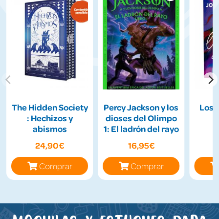
The Hidden Society
Percy Jackson y los
Los 
: Hechizos y
dioses del Olimpo
abismos
1: El ladrón del rayo
24,90€
16,95€
Comprar
Comprar